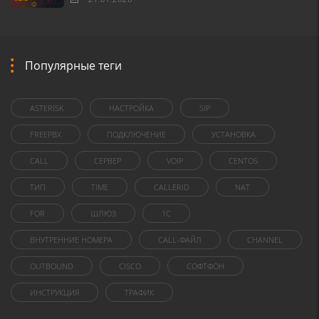
Популярные теги
ASTERISK
НАСТРОЙКА
SIP
FREEPBX
ПОДКЛЮЧЕНИЕ
УСТАНОВКА
CALL
СЕРВЕР
VOIP
CENTOS
ТИП
TIME
CALLERID
NAT
FOR
ШЛЮЗ
1C
ВНУТРЕННИЕ НОМЕРА
CALL-ФАЙЛ
CHANNEL
OUTBOUND
CISCO
СОФТФОН
ИНСТРУКЦИЯ
ТРАФИК