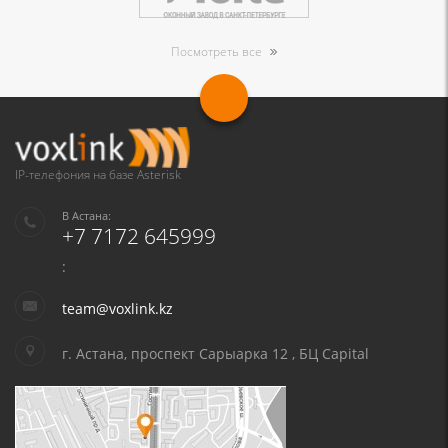
Посмотреть все
IP-телефония на базе Asterisk
В Астана:
+7 7172 645999
:
team@voxlink.kz
г. Астана, проспект Сарыарка 12 , БЦ Capital