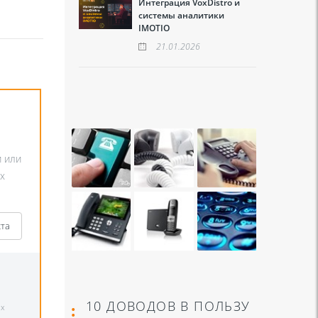
Интеграция VoxDistro и
системы аналитики
IMOTIO
21.01.2026
и или
х
кта
10 ДОВОДОВ В ПОЛЬЗУ
х