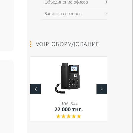
Объединение офисов
Запись разговоров
VOIP ОБОРУДОВАНИЕ
S
Fanvil X3S
нг.
22 000
тнг.