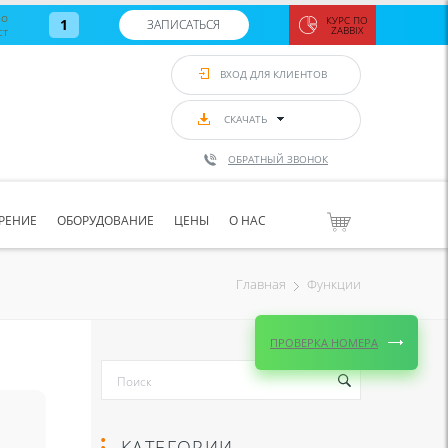
во
КУРС ПО
1
ЗАПИСАТЬСЯ
ст
ZABBIX
Zabbix:
монитор
ВХОД ДЛЯ КЛИЕНТОВ
Asterisk и
VoIP
с 7
сентябр
СКАЧАТЬ
по 11
сентябр
ОБРАТНЫЙ ЗВОНОК
Количество
свободных
мест
8
РЕНИЕ
ОБОРУДОВАНИЕ
ЦЕНЫ
О НАС
ЗАПИСАТЬС
Функции
Главная
ПРОВЕРКА НОМЕРА
КАТЕГОРИИ