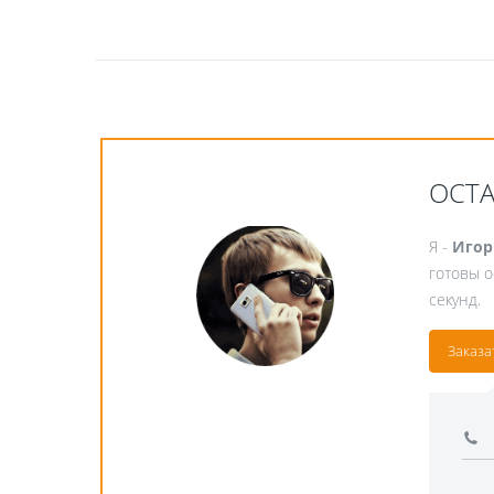
ОСТ
Я -
Игор
готовы о
секунд.
Заказа