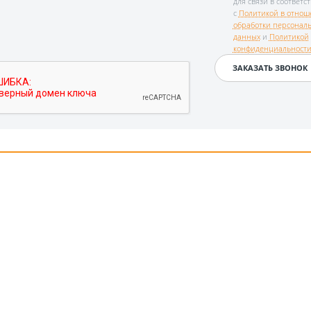
для связи в соответс
с
Политикой в отнош
обработки персонал
данных
и
Политикой
конфиденциальност