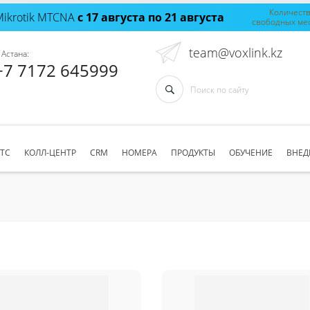
Количест
Mikrotik MTCNA
с 17 августа по 21 августа
свободных ме
team@voxlink.kz
 Астана:
+7 7172 645999
АТС
КОЛЛ-ЦЕНТР
CRM
НОМЕРА
ПРОДУКТЫ
ОБУЧЕНИЕ
ВНЕД