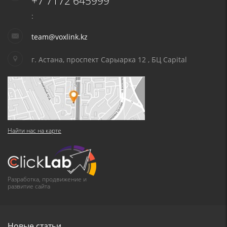
+7 7172 645999
:
team@voxlink.kz
г. Астана, проспект Сарыарка 12 , БЦ Capital
Найти нас на карте
Разработка, продвижение и
развитие сайта
Новые статьи