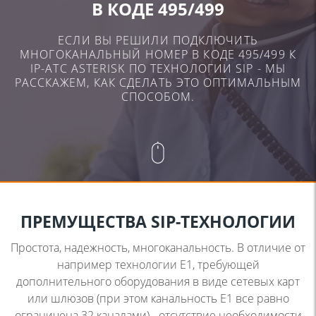
В КОДЕ 495/499
ЕСЛИ ВЫ РЕШИЛИ ПОДКЛЮЧИТЬ
МНОГОКАНАЛЬНЫЙ НОМЕР В КОДЕ 495/499 К
IP-ATC ASTERISK ПО
ТЕХНОЛОГИИ SIP - МЫ
РАССКАЖЕМ, КАК СДЕЛАТЬ ЭТО ОПТИМАЛЬНЫМ
СПОСОБОМ.
ПРЕМУЩЕСТВА
SIP-ТЕХНОЛОГИИ
Простота, надежность, многоканальность. В отличие от
например технологии E1, требующей
дополнительного
оборудования в виде сетевых карт
или шлюзов (при этом
канальность Е1 все равно
ограничена 32 каналами) -
отсутствие необходимости