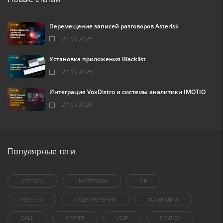
Перемещение записей разговоров Asterisk
22.01.2026
Установка приложения Blacklist
21.01.2026
Интеграция VoxDistro и системы аналитики IMOTIO
21.01.2026
Популярные теги
ASTERISK
НАСТРОЙКА
SIP
FREEPBX
ПОДКЛЮЧЕНИЕ
УСТАНОВКА
CALL
СЕРВЕР
VOIP
CENTOS