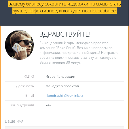
вашему бизнесу сократить издержки на связь, стать
лучше, эффективнее, и конкуретноспосособнее.
ЗДРАВСТВУЙТЕ!
Я - Кондрашин Игорь, менеджер проектов
компании "Вокс Линк". Возникли вопросы по
информации, представленной здесь? Не тратьте
время на поиски: оставьте заявку и я свяжусь с
Вами в течение 30 минут.
Ф.И.О
Игорь Кондрашин
Должность
Менеджер проектов
Email
i.kondrashin@voxlink.kz
Тел. внутрений
742
Ваше имя