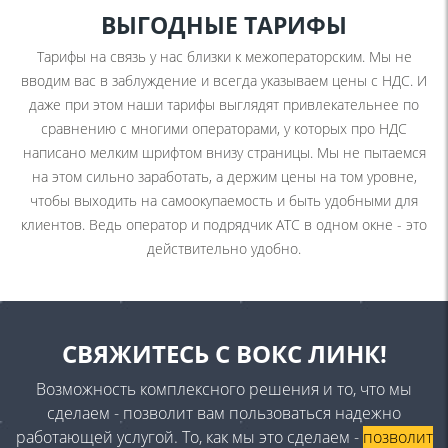
ВЫГОДНЫЕ ТАРИФЫ
Тарифы на связь у нас близки к межоператорским. Мы не
вводим вас в заблуждение и всегда указываем цены с НДС. И
даже при этом наши тарифы выглядят привлекательнее по
сравнению с многими операторами, у которых про НДС
написано мелким шрифтом внизу страницы. Мы не пытаемся
на этом сильно заработать, а держим цены на том уровне,
чтобы выходить на самоокупаемость и быть удобными для
клиентов. Ведь оператор и подрядчик АТС в одном окне - это
действительно удобно.
СВЯЖИТЕСЬ
С ВОКС ЛИНК!
Возможность комплексного решения и то, что мы
сделаем - позволит вам пользоваться надежно
работающей услугой. То, как мы это сделаем -
позволит