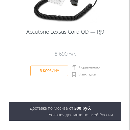
Accutone Lexsus Cord QD — RJ9
8 690
тнг.
К сравнению
В КОРЗИНУ
В закладки
Доставка по Москве от
500 руб.
Условия доставки по всей России