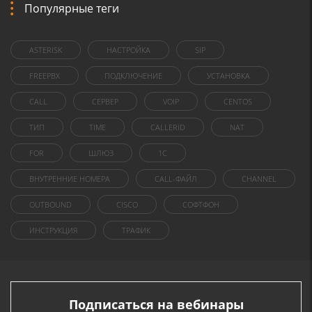
Популярные теги
ASTERISK
НАСТРОЙКА
SIP
FREEPBX
ПОДКЛЮЧЕНИЕ
УСТАНОВКА
CALL
СЕРВЕР
VOIP
CENTOS
ТИП
TIME
CALLERID
NAT
FOR
ШЛЮЗ
1C
ВНУТРЕННИЕ НОМЕРА
CALL-ФАЙЛ
CHANNEL
OUTBOUND
CISCO
СОФТФОН
ИНСТРУКЦИЯ
ТРАФИК
Подписаться на вебинары