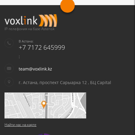
IP-телефония на базе Asterisk
В Астана:
+7 7172 645999
:
team@voxlink.kz
г. Астана, проспект Сарыарка 12 , БЦ Capital
Найти нас на карте