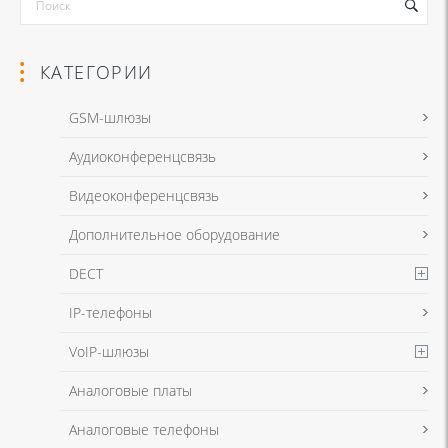
КАТЕГОРИИ
GSM-шлюзы
Аудиоконференцсвязь
Я даю согласие на обработку моих персональных данных для
Видеоконференцсвязь
связи в соответствии с
Политикой в отношении обработки
персональных данных
и
Политикой конфиденциальности
Дополнительное оборудование
DECT
Я даю согласие на обработку моих персональных данных для
IP-телефоны
связи в соответствии с
Политикой в отношении обработки
персональных данных
и
Политикой конфиденциальности
VoIP-шлюзы
Аналоговые платы
Аналоговые телефоны