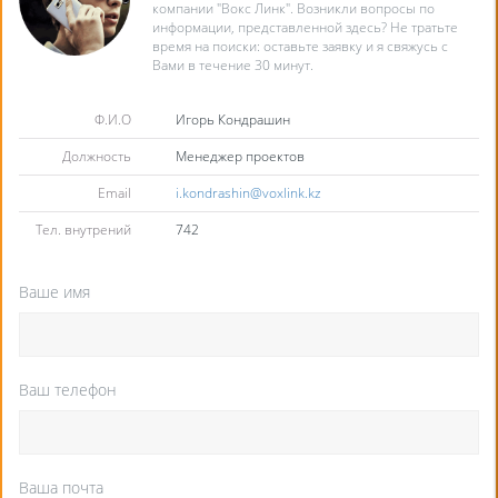
компании "Вокс Линк". Возникли вопросы по
информации, представленной здесь? Не тратьте
время на поиски: оставьте заявку и я свяжусь с
Вами в течение 30 минут.
Ф.И.О
Игорь Кондрашин
Должность
Менеджер проектов
Email
i.kondrashin@voxlink.kz
Тел. внутрений
742
Ваше имя
Ваш телефон
Ваша почта