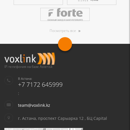
Посмотреть все
IP-телефония на базе Asterisk
В Астана:
+7 7172 645999
:
team@voxlink.kz
г. Астана, проспект Сарыарка 12 , БЦ Capital