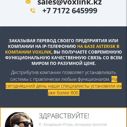
sales@voxlink.kz
+7 7172 645999
ЗАКАЗЫВАЯ ПЕРЕВОД СВОЕГО
ПРЕДПРИЯТИЯ ИЛИ
КОМПАНИИ НА
IP-ТЕЛЕФОНИЮ
НА БАЗЕ ASTERISK В
КОМПАНИИ VOXLINK
, ВЫ ПОЛУЧАЕТЕ
СОВРЕМЕННУЮ
ФУНКЦИОНАЛЬНУЮ
КАЧЕСТВЕННУЮ СВЯЗЬ СО ВСЕМ
МИРОМ
ПО РАЗУМНОЙ ЦЕНЕ.
Дистрибутив компании позволяет устанавливать
системы с
практически любым функционалом.
На
сегодняшний день наши
специалисты установили их
уже более 800.
ЗДРАВСТВУЙТЕ!
Я - Кондрашин Игорь, менеджер проектов