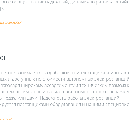
вого сообщества, как надежный, динамично развивающий
р.
w.sibcar.ru/lp/
тон
ветон» занимается разработкой, комплектацией и монтаж
ых и доступных по стоимости автономных электростанций
Благодаря широкому ассортименту и техническим возможн
берём оптимальный вариант автономного электроснабже
коттеджа или дачи. Надёжность работы электростанций
ируется поставщиками оборудования и нашими специалис
0-on.ru/