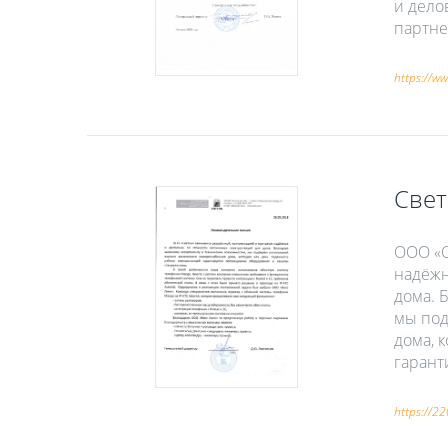
и дело
партне
https://ww
Све
ООО «С
надёжн
дома. 
мы под
дома, 
гарант
https://22