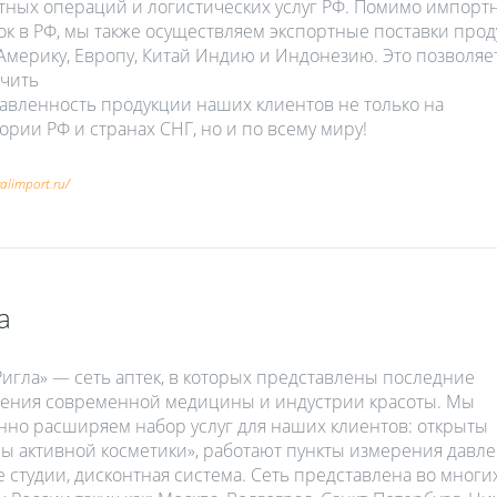
тных операций и логистических услуг РФ. Помимо импорт
ок в РФ, мы также осуществляем экспортные поставки про
 Америку, Европу, Китай Индию и Индонезию. Это позволяе
чить
авленность продукции наших клиентов не только на
ории РФ и странах СНГ, но и по всему миру!
yalimport.ru/
а
игла» — сеть аптек, в которых представлены последние
ения современной медицины и индустрии красоты. Мы
нно расширяем набор услуг для наших клиентов: открыты
ы активной косметики», работают пункты измерения давле
е студии, дисконтная система. Сеть представлена во многи