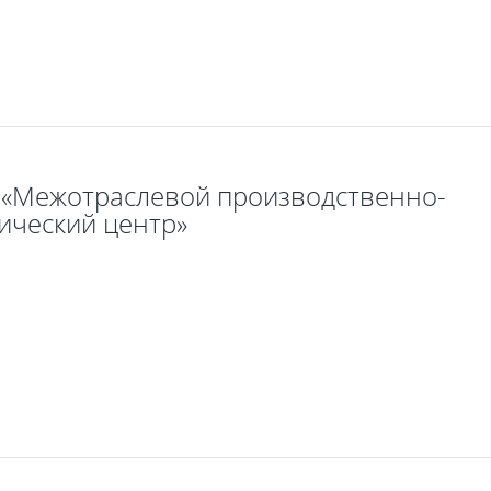
Fanvil X3
17 000
т
«Межотраслевой производственно-
ический центр»