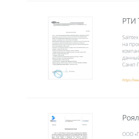
РТИ 
Sainte
на про
компан
данный
Санкт-
https://ww
Роял
ООО «Г