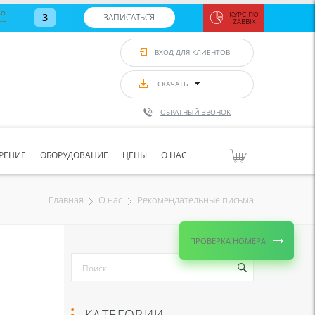
во
КУРС ПО
3
ЗАПИСАТЬСЯ
ст
ZABBIX
Zabbix:
монитор
ВХОД ДЛЯ КЛИЕНТОВ
Asterisk и
VoIP
с 7
сентябр
СКАЧАТЬ
по 11
сентябр
ОБРАТНЫЙ ЗВОНОК
Количество
свободных
мест
8
РЕНИЕ
ОБОРУДОВАНИЕ
ЦЕНЫ
О НАС
ЗАПИСАТЬС
Рекомендательные письма
Главная
О нас
ПРОВЕРКА НОМЕРА
КАТЕГОРИИ