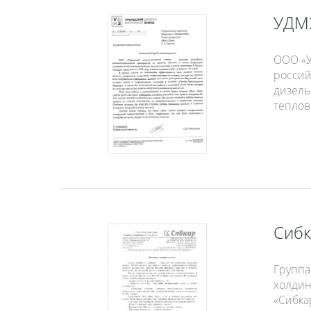
УДМ
ООО «У
россий
дизель
теплов
Сибк
Группа
холдин
«Сибка