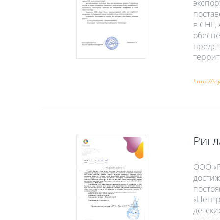
экспор
постав
в СНГ,
обеспе
предст
террит
https://ro
Ригл
ООО «Р
достиж
постоя
«Центр
детски