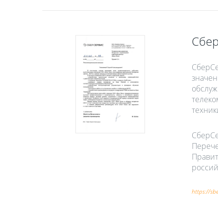
Сбер
СберСе
значен
обслуж
телеко
техник
СберСе
Перече
Правит
россий
https://sb