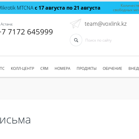
Количест
Mikrotik MTCNA
с 17 августа по 21 августа
свободных ме
team@voxlink.kz
 Астана:
+7 7172 645999
АТС
КОЛЛ-ЦЕНТР
CRM
НОМЕРА
ПРОДУКТЫ
ОБУЧЕНИЕ
ВНЕД
исьма