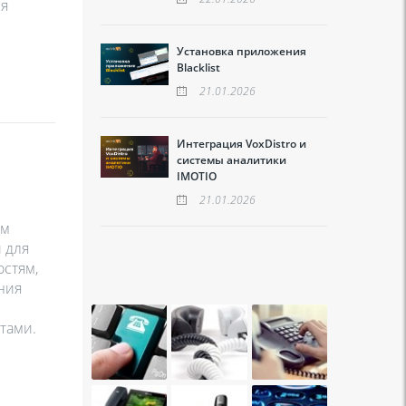
ся
Установка приложения
Blacklist
21.01.2026
Интеграция VoxDistro и
системы аналитики
IMOTIO
21.01.2026
ом
 для
остям,
ния
тами.