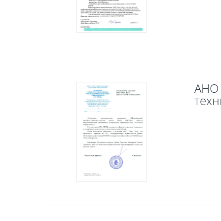
АНО 
техн