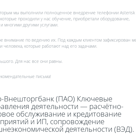
которым мы выполнили полноценное внедрение телефонии Asterisk
 которые проходили у нас обучение, приобретали оборудование,
 и многими другими услугами.
ное внимание по ведению их. Под каждым клиентом зафиксирован 
и человека, которые работают над его задачами.
льшого. Для нас все они равны.
рекомендательные письма!
-Внешторгбанк (ПАО) Ключевые
авления деятельности — расчётно-
овое обслуживание и кредитование
приятий и ИП, сопровождение
неэкономической деятельности (ВЭД).