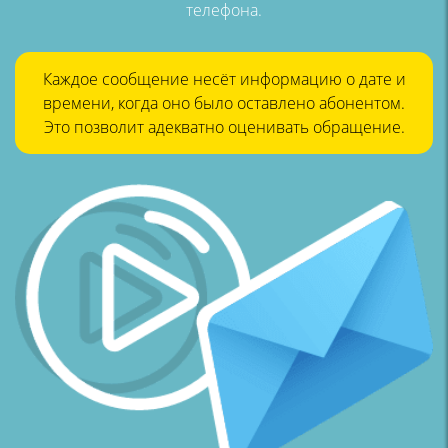
телефона.
Каждое сообщение несёт информацию
о дате и
времени, когда оно было
оставлено абонентом.
Это позволит
адекватно оценивать обращение.