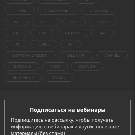
FREEPBX
ПОДКЛЮЧЕНИЕ
УСТАНОВКА
CALL
СЕРВЕР
VOIP
CENTOS
ТИП
TIME
CALLERID
NAT
FOR
ШЛЮЗ
1C
ВНУТРЕННИЕ НОМЕРА
CALL-ФАЙЛ
CHANNEL
OUTBOUND
CISCO
СОФТФОН
ИНСТРУКЦИЯ
ТРАФИК
Подписаться на вебинары
Подпишитесь на рассылку, чтобы получать
информацию о вебинарах и другие полезные
материалы (без спама)