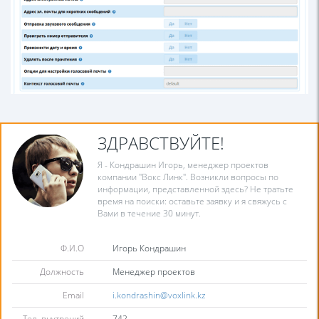
ЗДРАВСТВУЙТЕ!
Я - Кондрашин Игорь, менеджер проектов
компании "Вокс Линк". Возникли вопросы по
информации, представленной здесь? Не тратьте
время на поиски: оставьте заявку и я свяжусь с
Вами в течение 30 минут.
Ф.И.О
Игорь Кондрашин
Должность
Менеджер проектов
Email
i.kondrashin@voxlink.kz
Тел. внутрений
742