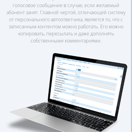
голосовое сообщение в случае, если желаемый
абонент занят.
Главной чертой, отличающей систему
от персонального автоответчика,
является то, что с
записанным контентом можно работать. Его можно
копировать, пересылать и даже дополнять
собственными комментариями.