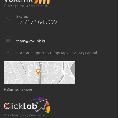
IP-телефония на базе Asterisk
В Астана:
+7 7172 645999
:
team@voxlink.kz
г. Астана, проспект Сарыарка 12 , БЦ Capital
Найти нас на карте
Разработка, продвижение и