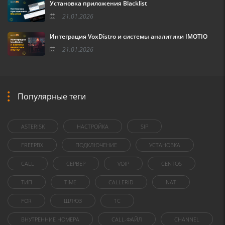
Установка приложения Blacklist
21.01.2026
Интеграция VoxDistro и системы аналитики IMOTIO
21.01.2026
Популярные теги
ASTERISK
НАСТРОЙКА
SIP
FREEPBX
ПОДКЛЮЧЕНИЕ
УСТАНОВКА
CALL
СЕРВЕР
VOIP
CENTOS
ТИП
TIME
CALLERID
NAT
FOR
ШЛЮЗ
1C
ВНУТРЕННИЕ НОМЕРА
CALL-ФАЙЛ
CHANNEL