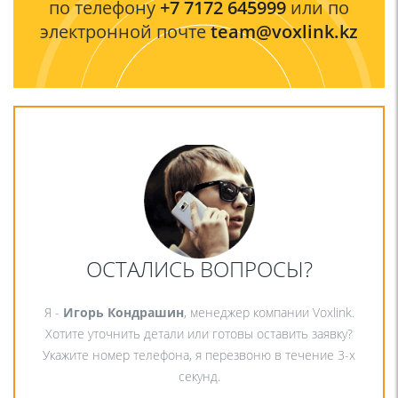
по телефону
+7 7172 645999
или по
электронной почте
team@voxlink.kz
ОСТАЛИСЬ ВОПРОСЫ?
Я -
Игорь Кондрашин
, менеджер компании Voxlink.
Хотите уточнить детали или готовы оставить заявку?
Укажите номер телефона, я перезвоню в течение 3-х
секунд.