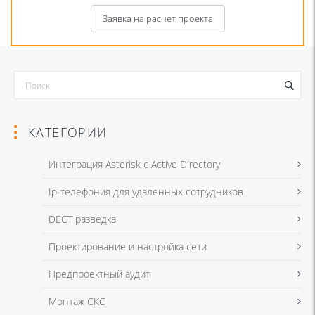
Заявка на расчет проекта
КАТЕГОРИИ
Интеграция Asterisk с Active Directory
Ip-телефония для удаленных сотрудников
Я даю согласие на обработку моих персональных данных для связи
DECT разведка
в соответствии с
Политикой в отношении обработки персональных
данных
и
Политикой конфиденциальности
Проектирование и настройка сети
Предпроектный аудит
Я даю согласие на обработку моих персональных данных для связи
Монтаж СКС
в соответствии с
Политикой в отношении обработки персональных