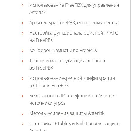
Использование FreePBX для управления
Asterisk
Архитектура FreePBX, его преимущества
Настройка функционала офисной IP-АТС
на FreePBX
Конферен-комнаты во FreePBX
Транки и маршрутизация вызовов
во FreePBX
Использование«ручной конфигурации
в CLI» для FreePBX
Безопасность IP-телефонии на Asterisk:
источники угроз
Методы усиления защиты Asterisk
Настройка IPTables и Fail2Ban для защиты
Asterisk