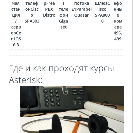
чая
телеф
р
Free
T
потока
Шлюз
C
ефо
стан
он
Cisc
PBX
теле
E1
Parabel
isco
нны
ция
o
Distro
фон
Quasar
SPA800
е
/
SPA303
Giga
0
ном
серв
set
ера
ер
Ce
495,
ntOS
499
6.3
Где и как проходят курсы
Asterisk: