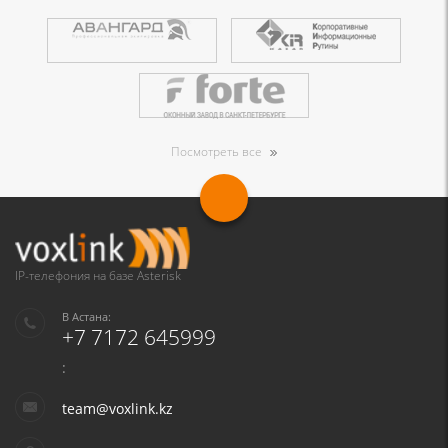
Посмотреть все
IP-телефония на базе Asterisk
В Астана:
+7 7172 645999
:
team@voxlink.kz