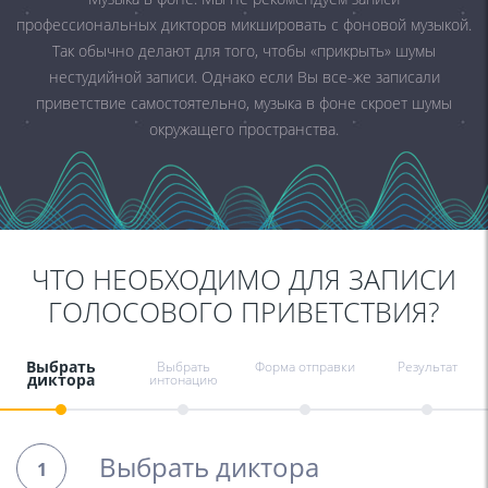
профессиональных дикторов микшировать с фоновой музыкой.
Так обычно делают для того, чтобы «прикрыть» шумы
нестудийной записи. Однако если Вы все-же записали
приветствие самостоятельно, музыка в фоне скроет шумы
окружащего пространства.
ЧТО НЕОБХОДИМО ДЛЯ ЗАПИСИ
ГОЛОСОВОГО ПРИВЕТСТВИЯ?
Выбрать
Выбрать
Форма отправки
Результат
диктора
интонацию
Выбрать диктора
1