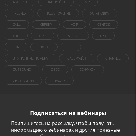
ASTERISK
НАСТРОЙКА
SIP
FREEPBX
ПОДКЛЮЧЕНИЕ
УСТАНОВКА
CALL
СЕРВЕР
VOIP
CENTOS
ТИП
TIME
CALLERID
NAT
FOR
ШЛЮЗ
1C
ВНУТРЕННИЕ НОМЕРА
CALL-ФАЙЛ
CHANNEL
OUTBOUND
CISCO
СОФТФОН
ИНСТРУКЦИЯ
ТРАФИК
Подписаться на вебинары
Подпишитесь на рассылку, чтобы получать
информацию о вебинарах и другие полезные