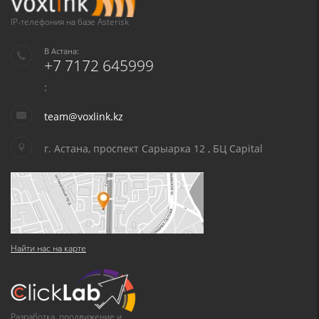
IP-телефония на базе Asterisk
В Астана:
+7 7172 645999
:
team@voxlink.kz
г. Астана, проспект Сарыарка 12 , БЦ Capital
Найти нас на карте
Разработка, продвижение и