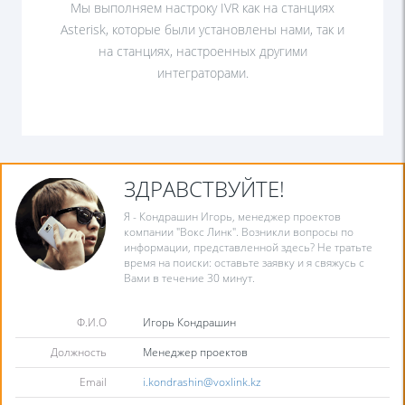
Мы выполняем настроку IVR как на станциях
Asterisk, которые были установлены нами, так и
на станциях, настроенных другими
интеграторами.
ЗДРАВСТВУЙТЕ!
Я - Кондрашин Игорь, менеджер проектов
компании "Вокс Линк". Возникли вопросы по
информации, представленной здесь? Не тратьте
время на поиски: оставьте заявку и я свяжусь с
Вами в течение 30 минут.
Ф.И.О
Игорь Кондрашин
Должность
Менеджер проектов
Email
i.kondrashin@voxlink.kz