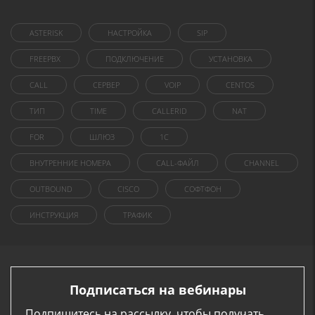
ASTERISK
НАСТРОЙКА
SIP
FREEPBX
ПОДКЛЮЧЕНИЕ
УСТАНОВКА
CALL
СЕРВЕР
VOIP
CENTOS
ТИП
TIME
CALLERID
NAT
FOR
ШЛЮЗ
1C
ВНУТРЕННИЕ НОМЕРА
CALL-ФАЙЛ
CHANNEL
OUTBOUND
CISCO
СОФТФОН
ИНСТРУКЦИЯ
ТРАФИК
Подписаться на вебинары
Подпишитесь на рассылку, чтобы получать