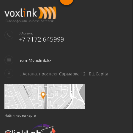
IP-телефония на базе Asterisk
В Астана:
+7 7172 645999
:
team@voxlink.kz
г. Астана, проспект Сарыарка 12 , БЦ Capital
Найти нас на карте