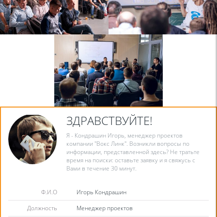
ЗДРАВСТВУЙТЕ!
Я - Кондрашин Игорь, менеджер проектов
компании "Вокс Линк". Возникли вопросы по
информации, представленной здесь? Не тратьте
время на поиски: оставьте заявку и я свяжусь с
Вами в течение 30 минут.
Ф.И.О
Игорь Кондрашин
Должность
Менеджер проектов