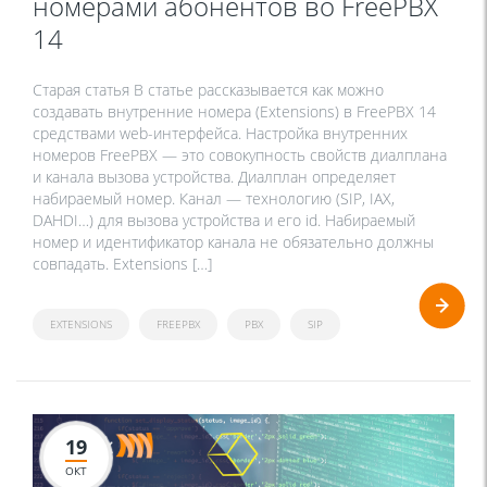
номерами абонентов во FreePBX
14
Старая статья В статье рассказывается как можно
создавать внутренние номера (Extensions) в FreePBX 14
средствами web-интерфейса. Настройка внутренних
номеров FreePBX — это совокупность свойств диалплана
и канала вызова устройства. Диалплан определяет
набираемый номер. Канал — технологию (SIP, IAX,
DAHDI…) для вызова устройства и его id. Набираемый
номер и идентификатор канала не обязательно должны
совпадать. Extensions […]
EXTENSIONS
FREEPBX
PBX
SIP
19
ОКТ