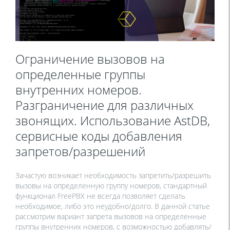
Ограничение вызовов на
определенные группы
внутренних номеров.
Разграничение для различных
звонящих. Использование AstDB,
сервисные коды добавления
запретов/разрешений
Зачастую возникает необходимость запретить/разрешить
вызовы на определенную группу номеров, стандартный
функционал FreePBX не всегда позволяет сделать
необходимое, либо это неудобно/долго. В данной статье
рассмотрим вариант запрета вызовов на определенные
группы внутренних номеров, с возможностью добавлять/