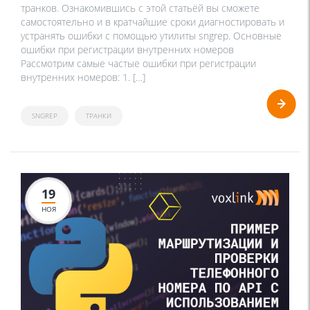
транков. Ознакомившись с этой статьёй вы сможете
самостоятельно и в кратчайшие сроки диагностировать и
устранять ошибки с помощью утилиты sngrep. Основные
ошибки при регистрации внутренних номеров
Рассмотрим самые частые ошибки при регистрации
внутренних номеров: 1. […]
SNGREP
ТРАНКИ
19
НОЯ