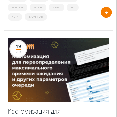
MARIADB
MYSQL
ODBC
SIP
VOIP
ДИАЛПЛАН
19
ЯНВ
Кастомизация для