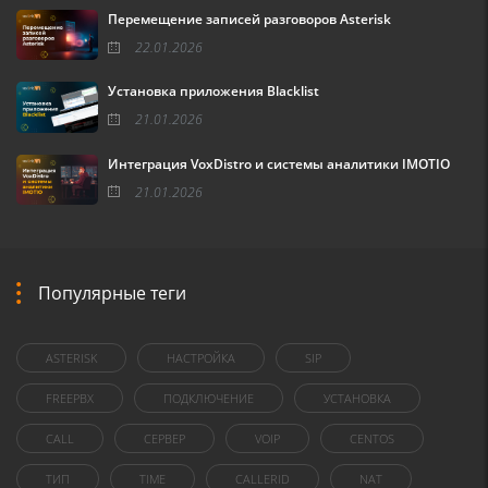
Перемещение записей разговоров Asterisk
22.01.2026
Установка приложения Blacklist
21.01.2026
Интеграция VoxDistro и системы аналитики IMOTIO
21.01.2026
Популярные теги
ASTERISK
НАСТРОЙКА
SIP
FREEPBX
ПОДКЛЮЧЕНИЕ
УСТАНОВКА
CALL
СЕРВЕР
VOIP
CENTOS
ТИП
TIME
CALLERID
NAT