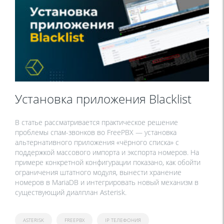
Установка приложения Blacklist
В статье рассматривается практическое решение
проблемы спам-звонков во FreePBX — установка
альтернативного приложения «чёрного списка» с
поддержкой массового импорта и экспорта номеров. На
примере конкретной конфигурации показано, как обойти
ограничения штатного модуля, вынести хранение
номеров в MariaDB и интегрировать новый механизм в
существующий диалплан Asterisk.
ASTERISK
FREEPBX
IP ТЕЛЕФОНИЯ