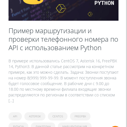
Пример маршрутизации и
проверки телефонного номера по
API с использованием Python
В примере использовались CentOS 7, Asterisk 16, FreePBX
14, Python3. В данной статье рассмотрим на конкретном
примере, как это можно сделать. Задача: Звонки поступают
на номер 8(999) 999-99-99. В момент поступления звонка
будет голосовое сообщение. В рабочие дни с 9.00 до
18.00 по местному времени филиала входящие звонки
распределяются по регионам в соответствии со списком
[…]
API
ASTERISK
CENTOS
FREEPBX
PYTHON
ДИАЛПЛАН
МАРШРУТИЗАЦИЯ