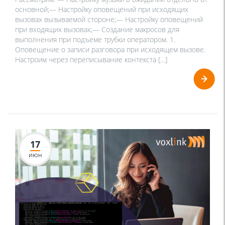
основной;— Настройку оповещений при исходящих
вызовах вызываемой стороне;— Настройку оповещений
при входящих вызовах;— Создание макросов для
выполнения при подъеме трубки оператором. 1.
Оповещение о записи разговора при исходящем вызове.
Настроим через переписывание контекста […]
17
ИЮН