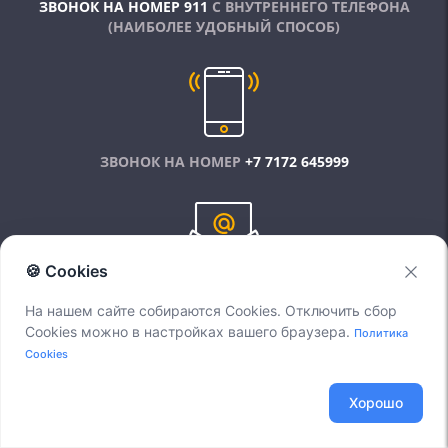
ЗВОНОК НА НОМЕР 911
С ВНУТРЕННЕГО ТЕЛЕФОНА
(НАИБОЛЕЕ УДОБНЫЙ СПОСОБ)
ЗВОНОК НА НОМЕР
+7 7172 645999
🍪 Cookies
ПИСЬМО НА АДРЕС
SUPPORT@VOXLINK.KZ
На нашем сайте собираются Cookies. Отключить сбор
Cookies можно в настройках вашего браузера.
Политика
Cookies
Заявки по SLA, которые могут быть решены в
момент звонка, выполняются моментально.
Хорошо
На остальные обращения составляется заявка, клиенту
называется ее номер. По номеру заявки можно