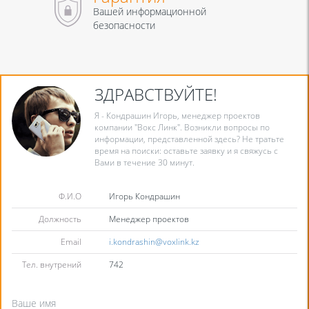
Вашей информационной
безопасности
ЗДРАВСТВУЙТЕ!
Я - Кондрашин Игорь, менеджер проектов
компании "Вокс Линк". Возникли вопросы по
информации, представленной здесь? Не тратьте
время на поиски: оставьте заявку и я свяжусь с
Вами в течение 30 минут.
Ф.И.О
Игорь Кондрашин
Должность
Менеджер проектов
Email
i.kondrashin@voxlink.kz
Тел. внутрений
742
Ваше имя