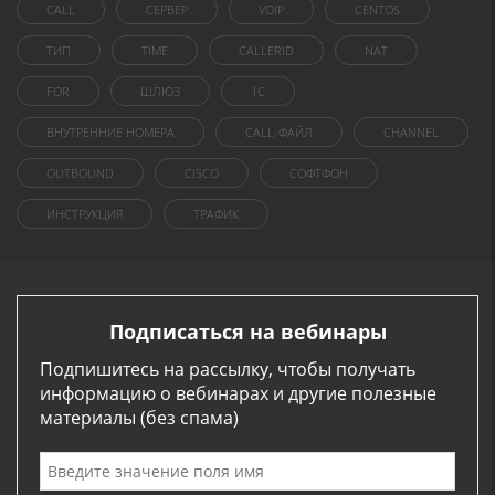
CALL
СЕРВЕР
VOIP
CENTOS
ТИП
TIME
CALLERID
NAT
FOR
ШЛЮЗ
1C
ВНУТРЕННИЕ НОМЕРА
CALL-ФАЙЛ
CHANNEL
OUTBOUND
CISCO
СОФТФОН
ИНСТРУКЦИЯ
ТРАФИК
Подписаться на вебинары
Подпишитесь на рассылку, чтобы получать
информацию о вебинарах и другие полезные
материалы (без спама)