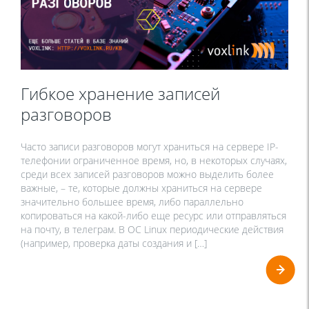
Гибкое хранение записей
разговоров
Часто записи разговоров могут храниться на сервере IP-
телефонии ограниченное время, но, в некоторых случаях,
среди всех записей разговоров можно выделить более
важные, – те, которые должны храниться на сервере
значительно большее время, либо параллельно
копироваться на какой-либо еще ресурс или отправляться
на почту, в телеграм. В ОС Linux периодические действия
(например, проверка даты создания и […]