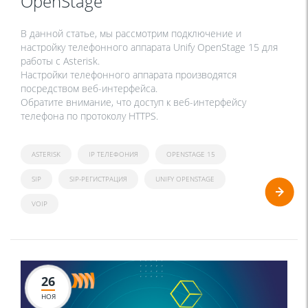
OpenStage
В данной статье, мы рассмотрим подключение и
настройку телефонного аппарата Unify OpenStage 15 для
работы с Asterisk.
Настройки телефонного аппарата производятся
посредством веб-интерфейса.
Обратите внимание, что доступ к веб-интерфейсу
телефона по протоколу HTTPS.
ASTERISK
IP ТЕЛЕФОНИЯ
OPENSTAGE 15
SIP
SIP-РЕГИСТРАЦИЯ
UNIFY OPENSTAGE
VOIP
26
НОЯ