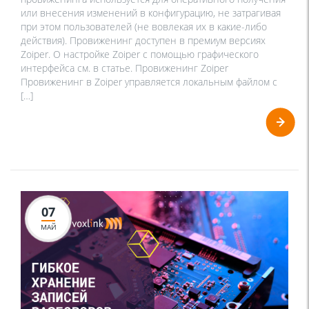
или внесения изменений в конфигурацию, не затрагивая
при этом пользователей (не вовлекая их в какие-либо
действия). Провиженинг доступен в премиум версиях
Zoiper. О настройке Zoiper с помощью графического
интерфейса см. в статье. Провиженинг Zoiper
Провиженинг в Zoiper управляется локальным файлом с
[…]
07
МАЙ