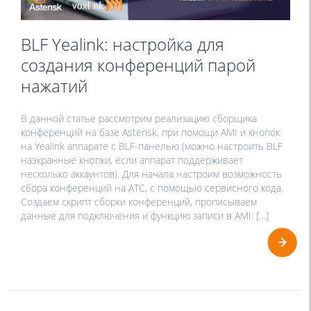
BLF Yealink: настройка для
создания конференций парой
нажатий
В данной статье рассмотрим реализацию сборщика
конференций на базе Asterisk, при помощи AMI и кнопок
на Yealink аппарате с BLF-панелью (можно настроить BLF
наэкранные кнопки, если аппарат поддерживает
несколько аккаунтов). Для начала настроим возможность
сбора конференций на АТС, с помощью сервисного кода.
Создаем скрипт сборки конференций, прописываем
данные для подключения и функцию записи в AMI: […]