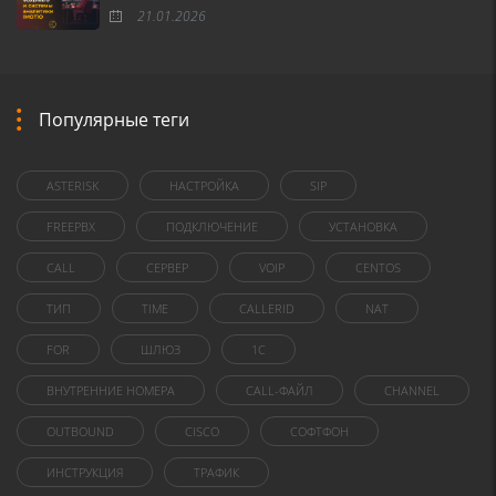
21.01.2026
Популярные теги
ASTERISK
НАСТРОЙКА
SIP
FREEPBX
ПОДКЛЮЧЕНИЕ
УСТАНОВКА
CALL
СЕРВЕР
VOIP
CENTOS
ТИП
TIME
CALLERID
NAT
FOR
ШЛЮЗ
1C
ВНУТРЕННИЕ НОМЕРА
CALL-ФАЙЛ
CHANNEL
OUTBOUND
CISCO
СОФТФОН
ИНСТРУКЦИЯ
ТРАФИК