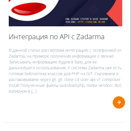
Интеграция по API с Zadarma
В данной статье рассмотрим интеграцию с телефонией от
Zadarma, на примере получения информации о звонке.
Записывать информацию будем в базу, для ее
дальнейшего использования. У системы Zadarma уже есть
готовая библиотека классов для PHP на GIT. Скачиваем и
распаковываем через git: git clone cd user-api-v1 composer
install Полученные файлы (autoload.php, папки vendor/, lib/)
копируем в […]