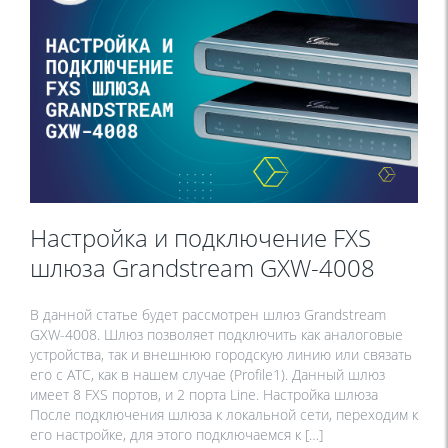
Настройка и подключение FXS
шлюза Grandstream GXW-4008
В данной статье будет рассмотрен шлюз Grandstream
GXW-4008. Шлюз позволяет подключить как аналоговые
устройства, так и внешнюю городскую линию или связать
его с АТС, как в нашем случае (Profile1). Данный шлюз
имеет 8 FXS портов, и 2 порта Line. Настройка шлюза
После подключения шлюза к локальной сети, переходим к
его настройке, для этого подключаемся к […]