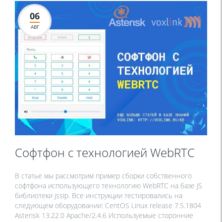
06
АВГ
Софтфон с технологией WebRTC
В статье мы рассмотрим пример сборки собственного
софтфона использующего технологию WebRTC на базе JS
библиотеки jssip. Все инструкции тестировались на
следующем оборудовании: CentOS Linux release 7.5.1804
Asterisk 13.22.0 Apache/2.4.6 Используемые сторонние