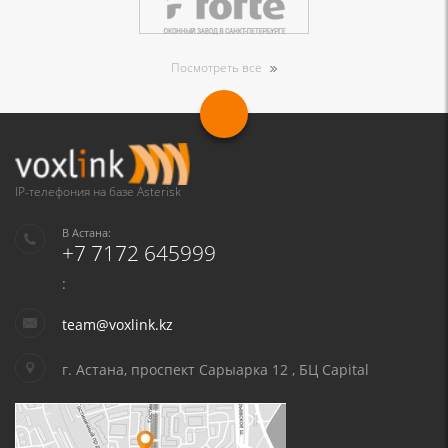
Посмотреть все
IP-телефония на базе Asterisk
В Астана:
+7 7172 645999
:
team@voxlink.kz
г. Астана, проспект Сарыарка 12 , БЦ Capital