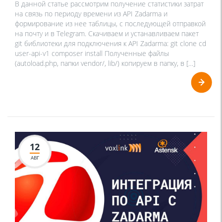
В данной статье рассмотрим получение статистики затрат
на связь по периоду времени из API Zadarma и
формирование из нее таблицы, с последующей отправкой
на почту и в Telegram. Скачиваем и устанавливаем пакет
git библиотеки для подключения к API Zadarma: git clone cd
user-api-v1 composer install Полученные файлы
(autoload.php, папки vendor/, lib/) копируем в папку, в […]
12
АВГ