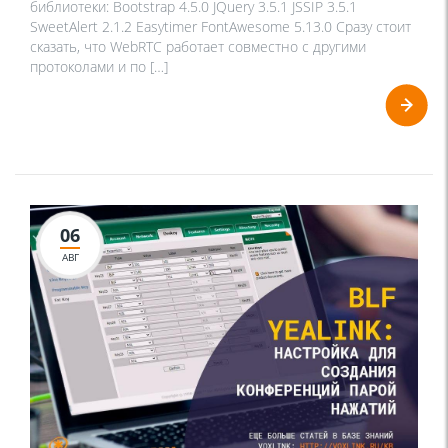
библиотеки: Bootstrap 4.5.0 JQuery 3.5.1 JSSIP 3.5.1
SweetAlert 2.1.2 Easytimer FontAwesome 5.13.0 Сразу стоит
сказать, что WebRTC работает совместно с другими
протоколами и по […]
06
АВГ