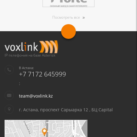
Посмотреть все
IP-телефония на базе Asterisk
В Астана:
+7 7172 645999
:
team@voxlink.kz
г. Астана, проспект Сарыарка 12 , БЦ Capital