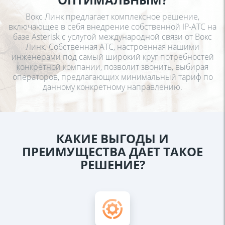
Вокс Линк предлагает комплексное решение,
включающее в
себя внедрение собственной IP-АТС на
базе Asterisk c услугой
международной связи от Вокс
Линк. Собственная АТС,
настроенная нашими
инженерами под самый широкий круг
потребностей
конкретной компании, позволит звонить,
выбирая
операторов, предлагающих минимальный тариф по
данному конкретному направлению.
КАКИЕ ВЫГОДЫ И
ПРЕИМУЩЕСТВА ДАЕТ ТАКОЕ
РЕШЕНИЕ?