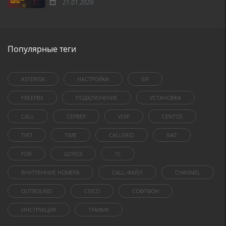
21.01.2026
Популярные теги
ASTERISK
НАСТРОЙКА
SIP
FREEPBX
ПОДКЛЮЧЕНИЕ
УСТАНОВКА
CALL
СЕРВЕР
VOIP
CENTOS
ТИП
TIME
CALLERID
NAT
FOR
ШЛЮЗ
1C
ВНУТРЕННИЕ НОМЕРА
CALL-ФАЙЛ
CHANNEL
OUTBOUND
CISCO
СОФТФОН
ИНСТРУКЦИЯ
ТРАФИК