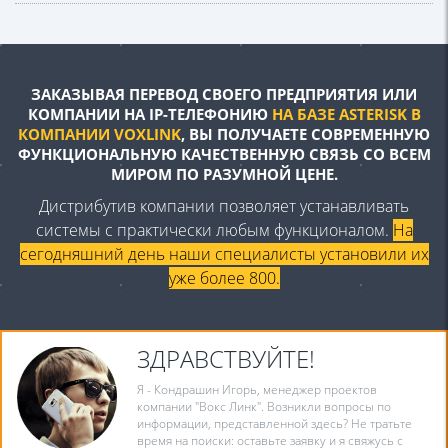
ЗАКАЗЫВАЯ ПЕРЕВОД СВОЕГО
ПРЕДПРИЯТИЯ ИЛИ
КОМПАНИИ НА
IP-ТЕЛЕФОНИЮ
НА БАЗЕ ASTERISK В
КОМПАНИИ VOXLINK
, ВЫ ПОЛУЧАЕТЕ
СОВРЕМЕННУЮ
ФУНКЦИОНАЛЬНУЮ
КАЧЕСТВЕННУЮ СВЯЗЬ СО ВСЕМ
МИРОМ
ПО РАЗУМНОЙ ЦЕНЕ.
Дистрибутив компании позволяет устанавливать
системы с
практически любым функционалом.
На
сегодняшний день наши
специалисты установили их
уже более 800.
ЗДРАВСТВУЙТЕ!
Я - Кондрашин Игорь, менеджер проектов
компании "Вокс Линк". Возникли вопросы по
информации, представленной здесь? Не тратьте
время на поиски: оставьте заявку и я свяжусь с