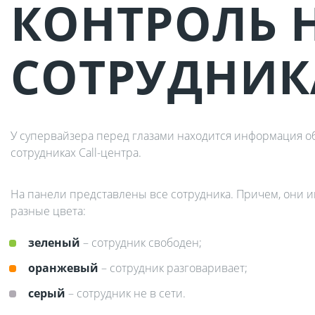
КОНТРОЛЬ 
СОТРУДНИ
У супервайзера перед глазами находится информация о
сотрудниках Call-центра.
На панели представлены все сотрудника. Причем, они 
разные цвета:
зеленый
– сотрудник свободен;
оранжевый
– сотрудник разговаривает;
серый
– сотрудник не в сети.