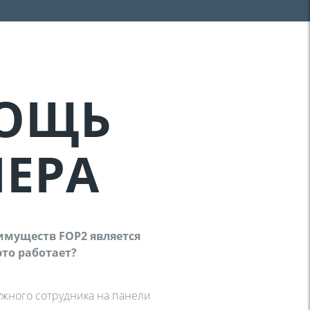
ОЩЬ
ЕРА
муществ FOP2 является
это работает?
жного сотрудника на панели