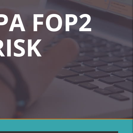
РА FOP2
RISK