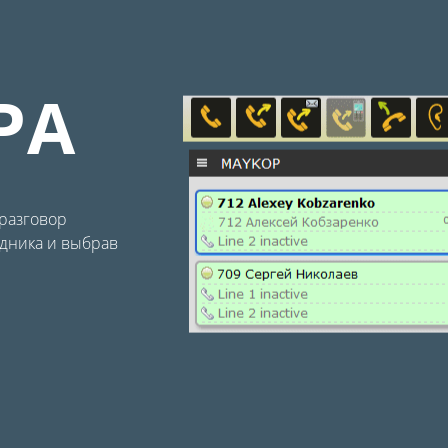
РА
разговор
удника и выбрав