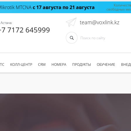
Количест
Mikrotik MTCNA
с 17 августа по 21 августа
свободных ме
team@voxlink.kz
 Астана:
+7 7172 645999
АТС
КОЛЛ-ЦЕНТР
CRM
НОМЕРА
ПРОДУКТЫ
ОБУЧЕНИЕ
ВНЕД