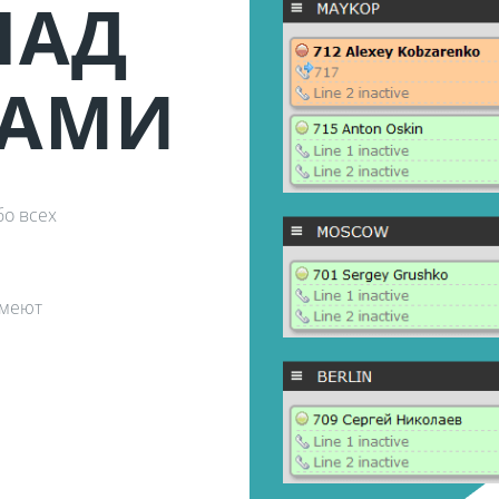
НАД
КАМИ
бо всех
имеют