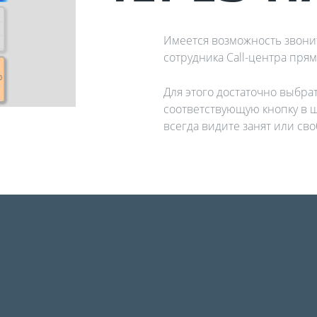
Имеется возможность звони
сотрудника Call-центра пря
Для этого достаточно выбра
соответствующую кнопку в ш
всегда видите занят или св