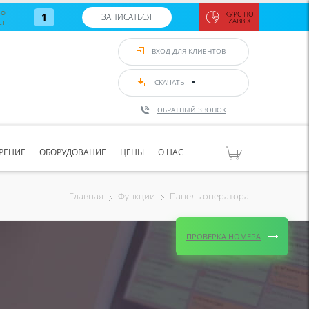
во
КУРС ПО
1
ЗАПИСАТЬСЯ
ст
ZABBIX
Zabbix:
монитор
ВХОД ДЛЯ КЛИЕНТОВ
Asterisk и
VoIP
с 7
сентябр
СКАЧАТЬ
по 11
сентябр
ОБРАТНЫЙ ЗВОНОК
Количество
свободных
мест
8
РЕНИЕ
ОБОРУДОВАНИЕ
ЦЕНЫ
О НАС
ЗАПИСАТЬС
Панель оператора
Главная
Функции
ПРОВЕРКА НОМЕРА