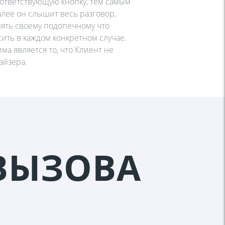
ответствующую кнопку, тем самым
алее он слышит весь разговор,
ять своему подопечному что
ить в каждом конкретном случае.
а является то, что Клиент не
айзера.
ВЫЗОВА