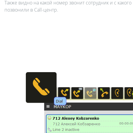
Также видно на какой номер звонит сотрудник и с какого
позвонили в Call-центр.