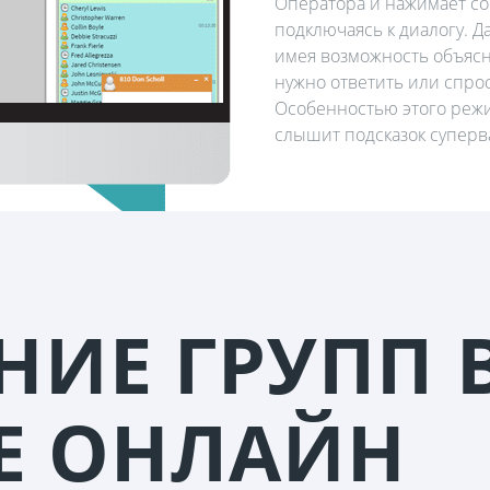
Оператора и нажимает со
подключаясь к диалогу. Д
имея возможность объясн
нужно ответить или спрос
Особенностью этого режим
слышит подсказок суперв
НИЕ ГРУПП 
Е ОНЛАЙН