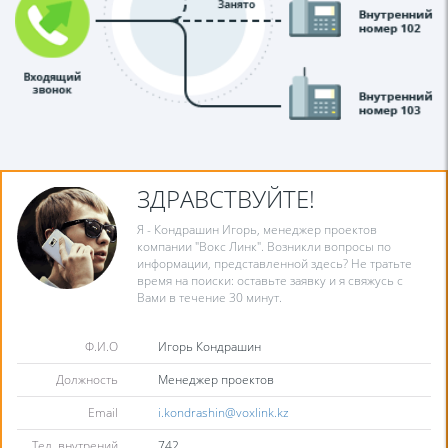
ЗДРАВСТВУЙТЕ!
Я - Кондрашин Игорь, менеджер проектов
компании "Вокс Линк". Возникли вопросы по
информации, представленной здесь? Не тратьте
время на поиски: оставьте заявку и я свяжусь с
Вами в течение 30 минут.
Ф.И.О
Игорь Кондрашин
Должность
Менеджер проектов
Email
i.kondrashin@voxlink.kz
Тел. внутрений
742