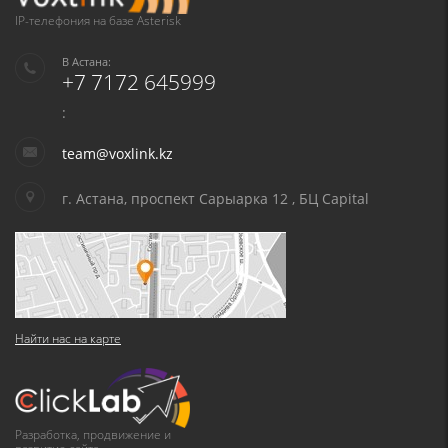
IP-телефония на базе Asterisk
В Астана:
+7 7172 645999
:
team@voxlink.kz
г. Астана, проспект Сарыарка 12 , БЦ Capital
Найти нас на карте
Разработка, продвижение и