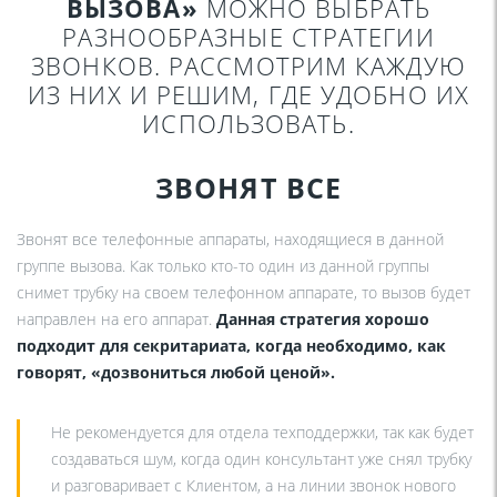
ВЫЗОВА»
МОЖНО ВЫБРАТЬ
РАЗНООБРАЗНЫЕ СТРАТЕГИИ
ЗВОНКОВ. РАССМОТРИМ КАЖДУЮ
ИЗ НИХ И РЕШИМ, ГДЕ УДОБНО ИХ
ИСПОЛЬЗОВАТЬ.
ЗВОНЯТ ВСЕ
Звонят все телефонные аппараты, находящиеся в данной
группе вызова. Как только кто-то один из данной группы
снимет трубку на своем телефонном аппарате, то вызов будет
направлен на его аппарат.
Данная стратегия хорошо
подходит для секритариата, когда необходимо, как
говорят, «дозвониться любой ценой».
Не рекомендуется для отдела техподдержки, так как будет
создаваться шум, когда один консультант уже снял трубку
и разговаривает с Клиентом, а на линии звонок нового