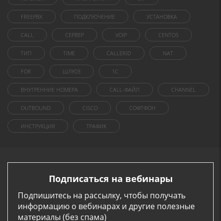
FREEPBX
ПОДКЛЮЧЕНИЕ
УСТАНОВКА
CALL
СЕРВЕР
VOIP
CENTOS
ТИП
TIME
CALLERID
NAT
FOR
ШЛЮЗ
1C
ВНУТРЕННИЕ НОМЕРА
CALL-ФАЙЛ
CHANNEL
OUTBOUND
CISCO
СОФТФОН
ИНСТРУКЦИЯ
ТРАФИК
Подписаться на вебинары
Подпишитесь на рассылку, чтобы получать
информацию о вебинарах и другие полезные
материалы (без спама)