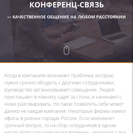
КОНФЕРЕНЦ-СВЯЗЬ
— КАЧЕСТВЕННОЕ ОБЩЕНИЕ НА ЛЮБОМ РАССТОЯНИИ
Когда в компаниях возникает проблема, которую
нужно срочно обсудить с другими сотрудниками,
руководство организовывает совещание. Людей
приглашают в комнату, садят за столы, и начинают с
ними разговаривать. Но такое позволить себе может
далеко не каждая компания. Некоторые фирмы имеют
офисы в разных городах России. Если возникнет
срочный вопрос, то на сбор сотрудников в одном
месте уйдет слишком много времени - минимум сутки.