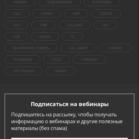
FREEPBX
ПОДКЛЮЧЕНИЕ
УСТАНОВКА
CALL
СЕРВЕР
VOIP
CENTOS
ТИП
TIME
CALLERID
NAT
FOR
ШЛЮЗ
1C
ВНУТРЕННИЕ НОМЕРА
CALL-ФАЙЛ
CHANNEL
OUTBOUND
CISCO
СОФТФОН
ИНСТРУКЦИЯ
ТРАФИК
Подписаться на вебинары
Подпишитесь на рассылку, чтобы получать
информацию о вебинарах и другие полезные
материалы (без спама)