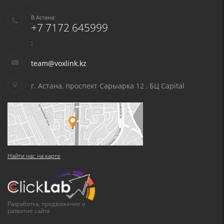
В Астана:
+7 7172 645999
:
team@voxlink.kz
г. Астана, проспект Сарыарка 12 , БЦ Capital
Найти нас на карте
Разработка, продвижение и
развитие сайта