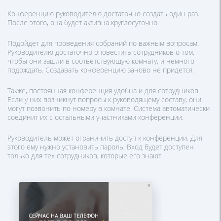
Конференцию руководителю достаточно создать один раз.
После этого, она будет активна круглосуточно.
Подойдет для проведения собраний по важным вопросам.
Руководителю достаточно оповестить сотрудников о том,
чтобы они зашли в соответствующую комнату, и немного
подождать. Создавать конференцию заново не придется.
Также, постоянная конференция удобна и для сотрудников.
Если у них возникнут вопросы к руководящему составу, они
могут позвонить по номеру в комнате. Система автоматически
соединит их с остальными участниками конференции.
Руководитель может ограничить доступ к конференции. Для
этого ему нужно установить пароль. Вход будет доступен
только для тех сотрудников, которые его знают.