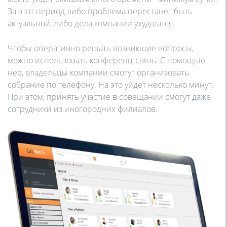
За этот период либо проблема перестанет быть
актуальной, либо дела компании ухудшатся.
Чтобы оперативно решать возникшие вопросы,
можно использовать конференц-связь. С помощью
нее, владельцы компании смогут организовать
собрание по телефону. На это уйдет несколько минут.
При этом, принять участие в совещании смогут даже
сотрудники из иногородних филиалов.