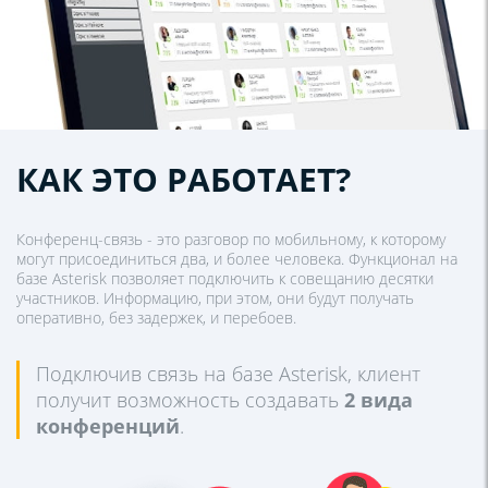
КАК ЭТО РАБОТАЕТ?
Конференц-связь - это разговор по мобильному, к которому
могут присоединиться два, и более человека. Функционал на
базе Asterisk позволяет подключить к совещанию десятки
участников. Информацию, при этом, они будут получать
оперативно, без задержек, и перебоев.
Подключив связь на базе Asterisk, клиент
получит возможность создавать
2 вида
конференций
.