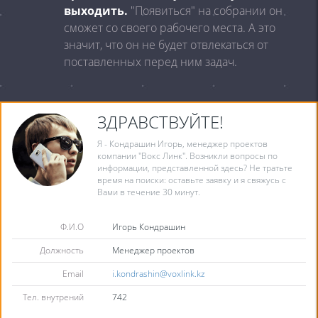
выходить.
"Появиться" на собрании он
сможет со своего рабочего места. А это
значит, что он не будет отвлекаться от
поставленных перед ним задач.
ЗДРАВСТВУЙТЕ!
Я - Кондрашин Игорь, менеджер проектов
компании "Вокс Линк". Возникли вопросы по
информации, представленной здесь? Не тратьте
время на поиски: оставьте заявку и я свяжусь с
Вами в течение 30 минут.
Ф.И.О
Игорь Кондрашин
Должность
Менеджер проектов
Email
i.kondrashin@voxlink.kz
Тел. внутрений
742