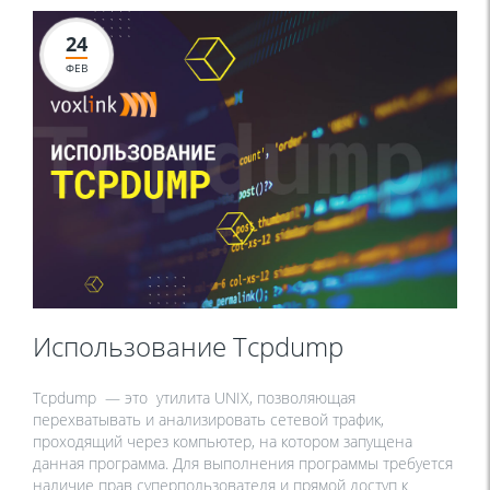
24
ФЕВ
Использование Tcpdump
Tcpdump — это утилита UNIX, позволяющая
перехватывать и анализировать сетевой трафик,
проходящий через компьютер, на котором запущена
данная программа. Для выполнения программы требуется
наличие прав суперпользователя и прямой доступ к