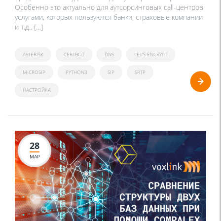
Особенно это актуально для аутсорсинговых call-центров
услугами, которых пользуются банки, страховые компании
и т.д.. […]
ASTERISK
CERTBOT
DNS
LET'S ENCRYPT
MICROSIP
PYTHON3
SIP
SRTP
НАСТРОЙКА
28
МАР