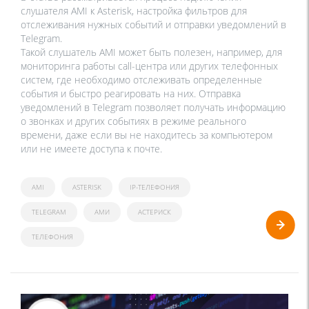
слушателя AMI к Asterisk, настройка фильтров для
отслеживания нужных событий и отправки уведомлений в
Telegram.
Такой слушатель AMI может быть полезен, например, для
мониторинга работы call-центра или других телефонных
систем, где необходимо отслеживать определенные
события и быстро реагировать на них. Отправка
уведомлений в Telegram позволяет получать информацию
о звонках и других событиях в режиме реального
времени, даже если вы не находитесь за компьютером
или не имеете доступа к почте.
AMI
ASTERISK
IP-ТЕЛЕФОНИЯ
TELEGRAM
АМИ
АСТЕРИСК
ТЕЛЕФОНИЯ