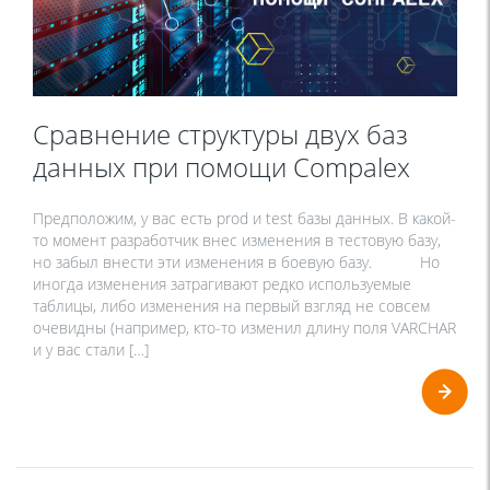
Сравнение структуры двух баз
данных при помощи Compalex
Предположим, у вас есть prod и test базы данных. В какой-
то момент разработчик внес изменения в тестовую базу,
но забыл внести эти изменения в боевую базу. Но
иногда изменения затрагивают редко используемые
таблицы, либо изменения на первый взгляд не совсем
очевидны (например, кто-то изменил длину поля VARCHAR
и у вас стали […]