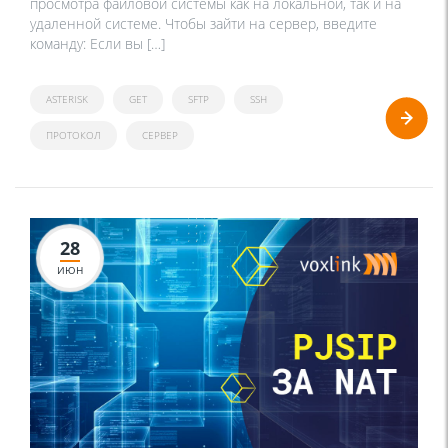
просмотра файловой системы как на локальной, так и на
удаленной системе. Чтобы зайти на сервер, введите
команду: Если вы […]
ASTERISK
GET
SFTP
SSH
ПРОТОКОЛ
СЕРВЕР
28
ИЮН