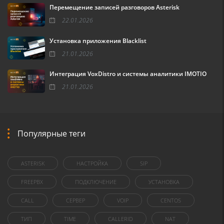
Перемещение записей разговоров Asterisk
22.01.2026
Установка приложения Blacklist
21.01.2026
Интеграция VoxDistro и системы аналитики IMOTIO
21.01.2026
Популярные теги
ASTERISK
НАСТРОЙКА
SIP
FREEPBX
ПОДКЛЮЧЕНИЕ
УСТАНОВКА
CALL
СЕРВЕР
VOIP
CENTOS
ТИП
TIME
CALLERID
NAT