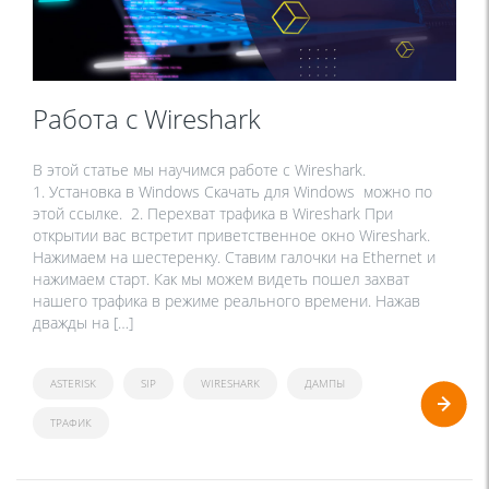
Работа с Wireshark
В этой статье мы научимся работе с Wireshark.
1. Установка в Windows Скачать для Windows можно по
этой ссылке. 2. Перехват трафика в Wireshark При
открытии вас встретит приветственное окно Wireshark.
Нажимаем на шестеренку. Ставим галочки на Ethernet и
нажимаем старт. Как мы можем видеть пошел захват
нашего трафика в режиме реального времени. Нажав
дважды на […]
ASTERISK
SIP
WIRESHARK
ДАМПЫ
ТРАФИК