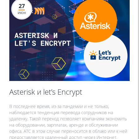
27
ИЮН
Asterisk и let’s Encrypt
В последнее время, из-за пандемии и не только,
наблюдается тенденция перевода сотрудников на
удаленку. Такой переход позволяет компаниям экономить
на оборудовании, зарплатах, аренде и обслуживании
офиса. АТС в этом случае переносится в облако или к ней
предоставляется удаленный доступ через Интернет.