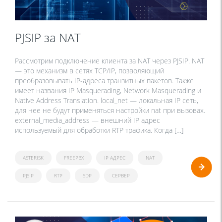
PJSIP за NAT
Рассмотрим подключение клиента за NAT через PJSIP. NAT
— это механизм в сетях TCP/IP, позволяющий
преобразовывать IP-адреса транзитных пакетов. Также
имеет названия IP Masquerading, Network Masquerading и
Native Address Translation. local_net — локальная IP сеть,
для нее не будут применяться настройки nat при вызовах.
external_media_address — внешний IP адрес
используемый для обработки RTP трафика. Когда […]
ASTERISK
FREEPBX
IP АДРЕС
NAT
PJSIP
RTP
SDP
СЕРВЕР