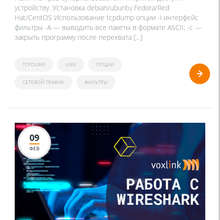
устройству. Установка debian/ubuntu Fedora/Red
Hat/CentOS Использование tcpdump опции -i интерфейс
фильтры -A — выводить все пакеты в формате ASCII; -c —
закрыть программу после перехвата […]
TCPDUMP
UNIX
ОПЦИИ
СЕТЕВОЙ ТРАФИК
ФИЛЬТРЫ
09
ФЕВ