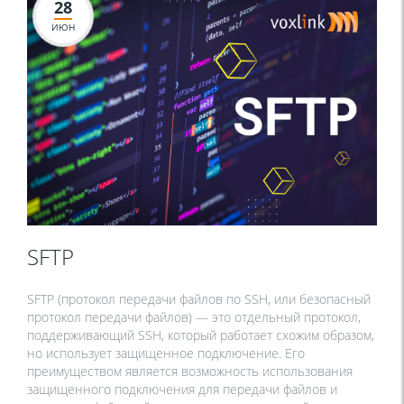
28
ИЮН
SFTP
SFTP (протокол передачи файлов по SSH, или безопасный
протокол передачи файлов) — это отдельный протокол,
поддерживающий SSH, который работает схожим образом,
но использует защищенное подключение. Его
преимуществом является возможность использования
защищенного подключения для передачи файлов и