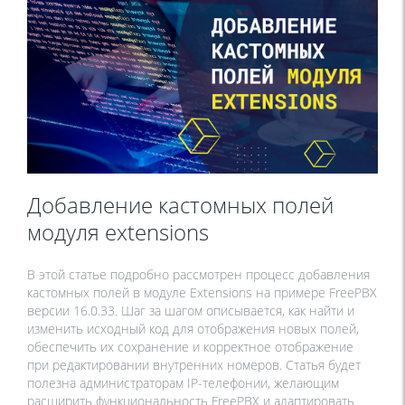
Добавление кастомных полей
модуля extensions
В этой статье подробно рассмотрен процесс добавления
кастомных полей в модуле Extensions на примере FreePBX
версии 16.0.33. Шаг за шагом описывается, как найти и
изменить исходный код для отображения новых полей,
обеспечить их сохранение и корректное отображение
при редактировании внутренних номеров. Статья будет
полезна администраторам IP-телефонии, желающим
расширить функциональность FreePBX и адаптировать