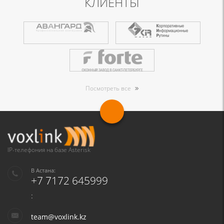
КЛИЕНТЫ
Посмотреть все
IP-телефония на базе Asterisk
В Астана:
+7 7172 645999
:
team@voxlink.kz