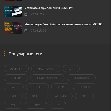
Установка приложения Blacklist
21.01.2026
Интеграция VoxDistro и системы аналитики IMOTIO
21.01.2026
Популярные теги
ASTERISK
НАСТРОЙКА
SIP
FREEPBX
ПОДКЛЮЧЕНИЕ
УСТАНОВКА
CALL
СЕРВЕР
VOIP
CENTOS
ТИП
TIME
CALLERID
NAT
FOR
ШЛЮЗ
1C