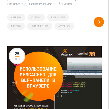
систему под специфические требования.
ASTERISK
CUSTOM
EXTENSIONS
FREEPBX
IP-ТЕЛЕФОНИЯ
АСТЕРИСК
25
СЕН