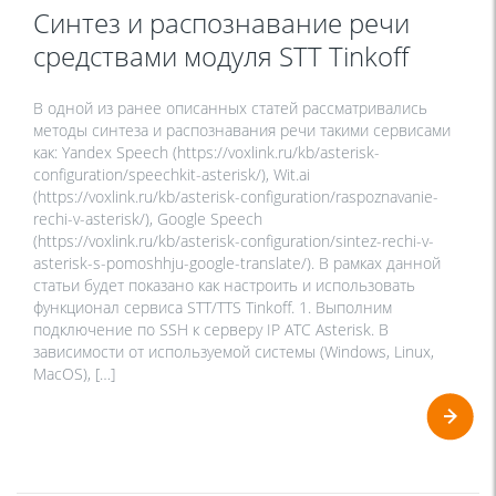
Синтез и распознавание речи
средствами модуля STT Tinkoff
В одной из ранее описанных статей рассматривались
методы синтеза и распознавания речи такими сервисами
как: Yandex Speech (https://voxlink.ru/kb/asterisk-
configuration/speechkit-asterisk/), Wit.ai
(https://voxlink.ru/kb/asterisk-configuration/raspoznavanie-
rechi-v-asterisk/), Google Speech
(https://voxlink.ru/kb/asterisk-configuration/sintez-rechi-v-
asterisk-s-pomoshhju-google-translate/). В рамках данной
статьи будет показано как настроить и использовать
функционал сервиса STT/TTS Tinkoff. 1. Выполним
подключение по SSH к серверу IP АТС Asterisk. В
зависимости от используемой системы (Windows, Linux,
MacOS), […]