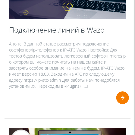
Подключение линий в Wazo
Анонс: В данной статье рассмотрим подключение
софтфонов/ip-телефонов к IP-ATC Wazo Настройка: Для
тестов будем использовать легковесный софтфон microsip
о котором вы можете почитать на нашем сайте и
заострять особое внимание на нем не будем. IP-ATC Wazo
имеет версию 18.03. Заходим на АТС по следующему
адресу https://ip-atc/admin Для работы нам понадобятся,
установим их. Переходим в «Plugins» […]