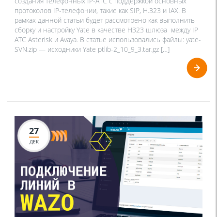
создания телефонных IP-АТС с поддержкой основных
протоколов IP-телефонии, такие как SIP, H.323 и IAX. В
рамках данной статьи будет рассмотрено как выполнить
сборку и настройку Yate в качестве H323 шлюза между IP
АТС Asterisk и Avaya. В статье использовались файлы: yate-
SVN.zip — исходники Yate ptlib-2_10_9_3.tar.gz […]
27
ДЕК