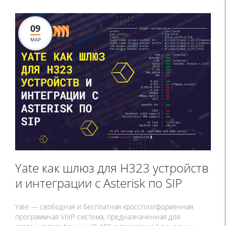
09
МАР
Yate как шлюз для H323 устройств
и интеграции с Asterisk по SIP
Yate — свободная и бесплатная кроссплатформенная
программная VoIP-система, предназначенная для