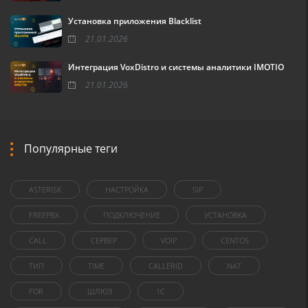
Установка приложения Blacklist
21.01.2026
Интеграция VoxDistro и системы аналитики IMOTIO
21.01.2026
Популярные теги
ASTERISK
НАСТРОЙКА
SIP
FREEPBX
ПОДКЛЮЧЕНИЕ
УСТАНОВКА
CALL
СЕРВЕР
VOIP
CENTOS
ТИП
TIME
CALLERID
NAT
FOR
ШЛЮЗ
1C