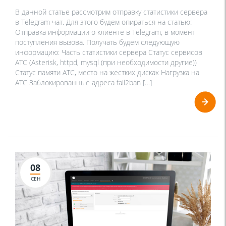
В данной статье рассмотрим отправку статистики сервера
в Telegram чат. Для этого будем опираться на статью:
Отправка информации о клиенте в Telegram, в момент
поступления вызова. Получать будем следующую
информацию: Часть статистики сервера Статус сервисов
АТС (Asterisk, httpd, mysql (при необходимости другие))
Статус памяти АТС, место на жестких дисках Нагрузка на
АТС Заблокированные адреса fail2ban […]
08
СЕН