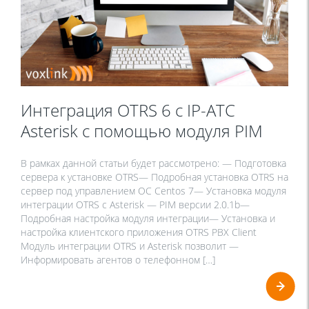
Интеграция OTRS 6 с IP-АТС
Asterisk с помощью модуля PIM
В рамках данной статьи будет рассмотрено: — Подготовка
сервера к установке OTRS— Подробная установка OTRS на
сервер под управлением ОС Centos 7— Установка модуля
интеграции OTRS с Asterisk — PIM версии 2.0.1b—
Подробная настройка модуля интеграции— Установка и
настройка клиентского приложения OTRS PBX Client
Модуль интеграции OTRS и Asterisk позволит —
Информировать агентов о телефонном […]