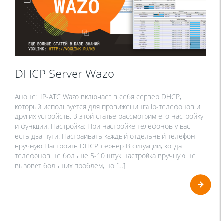
DHCP Server Wazo
Анонс: IP-ATC Wazo включает в себя сервер DHCP,
который используется для провиженинга ip-телефонов и
других устройств. В этой статье рассмотрим его настройку
и функции. Настройка: При настройке телефонов у вас
есть два пути: Настраивать каждый отдельный телефон
вручную Настроить DHCP-сервер В ситуации, когда
телефонов не больше 5-10 штук настройка вручную не
вызовет больших проблем, но […]