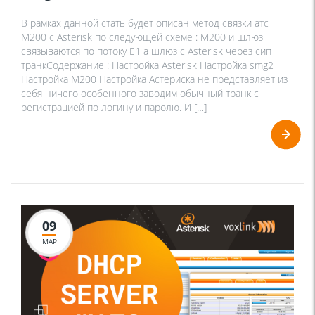
В рамках данной стать будет описан метод связки атс
М200 с Asterisk по следующей схеме : М200 и шлюз
связываются по потоку Е1 а шлюз с Asterisk через сип
транкСодержание : Настройка Asterisk Настройка smg2
Настройка М200 Настройка Астериска не представляет из
себя ничего особенного заводим обычный транк с
регистрацией по логину и паролю. И […]
09
МАР