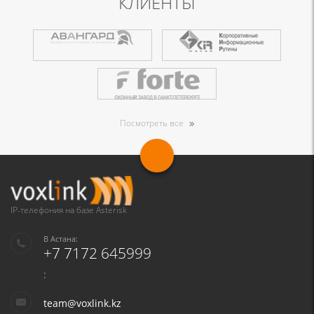
КЛИЕНТЫ
Посмотреть все
IP-телефония на базе Asterisk
В Астана:
+7 7172 645999
:
team@voxlink.kz