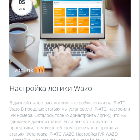
05
ДЕК
Настройка логики Wazo
В данной статье рассмотрим настройку логики на IP-АТС
Wazo В прошлых статьях мы установили IP-АТС, настроили
IVR номера. Осталось только донастроить логику, что мы
сделаем в данной статье. Если вы что-то из этого
пропустили, то можете об этом прочитать в прошлых
статьях: Установка IP-АТС WAZO Настройка IVR WAZO