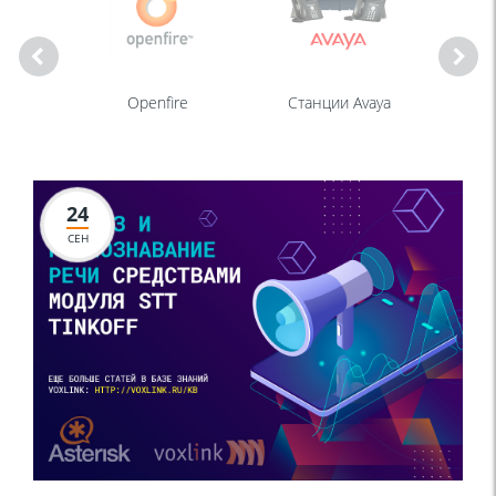
Openfire
Станции Avaya
Станц
24
СЕН