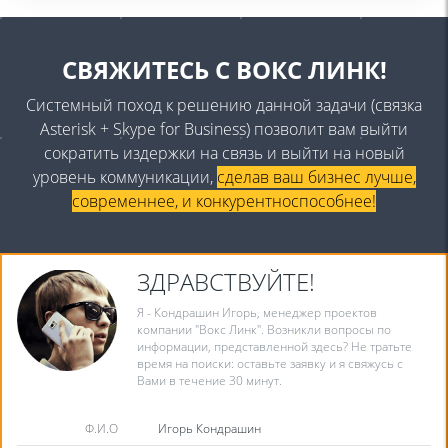
СВЯЖИТЕСЬ
С ВОКС ЛИНК!
Системный поход к решению данной задачи (связка
Asterisk + Skypе for Business) позволит вам выйти
сократить издержки на связь и выйти на новый
уровень коммуникации,
сделав ваш бизнес лучше,
современнее, и конкурентноспособнее!
ЗДРАВСТВУЙТЕ!
Я - Кондрашин Игорь, менеджер проектов
компании "Вокс Линк". Возникли вопросы по
информации, представленной здесь? Не тратьте
время на поиски: оставьте заявку и я свяжусь с
Вами в течение 30 минут.
Ф.И.О
Игорь Кондрашин