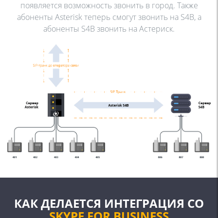
появляется возможность звонить в город. Также
абоненты Asterisk теперь
смогут звонить на S4B, а
абоненты S4B звонить на Астериск.
КАК ДЕЛАЕТСЯ ИНТЕГРАЦИЯ СО
SKYPE FOR BUSINESS