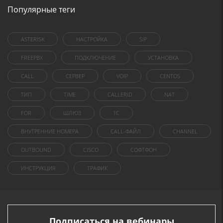
Популярные теги
ASTERISK
НАСТРОЙКА
SIP
FREEPBX
ПОДКЛЮЧЕНИЕ
УСТАНОВКА
CALL
СЕРВЕР
VOIP
CENTOS
ТИП
TIME
CALLERID
NAT
FOR
ШЛЮЗ
1C
ВНУТРЕННИЕ НОМЕРА
CALL-ФАЙЛ
CHANNEL
OUTBOUND
CISCO
СОФТФОН
ИНСТРУКЦИЯ
ТРАФИК
Подписаться на вебинары