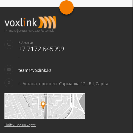
IP-телефония на базе Asterisk
В Астана:
+7 7172 645999
:
team@voxlink.kz
г. Астана, проспект Сарыарка 12 , БЦ Capital
Найти нас на карте