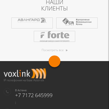
НАШИ
КЛИЕНТЫ
Посмотреть все
IP-телефония на базе Asterisk
В Астана:
+7 7172 645999
: