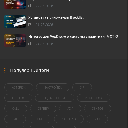
22.01.2026
Установка приложения Blacklist
21.01.2026
Интеграция VoxDistro и системы аналитики IMOTIO
21.01.2026
Популярные теги
ASTERISK
НАСТРОЙКА
SIP
FREEPBX
ПОДКЛЮЧЕНИЕ
УСТАНОВКА
CALL
СЕРВЕР
VOIP
CENTOS
ТИП
TIME
CALLERID
NAT