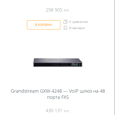
298 905
тнг.
К сравнению
В КОРЗИНУ
В закладки
Grandstream GXW-4248 — VoIP шлюз на 48
порта FXS
430 131
тнг.