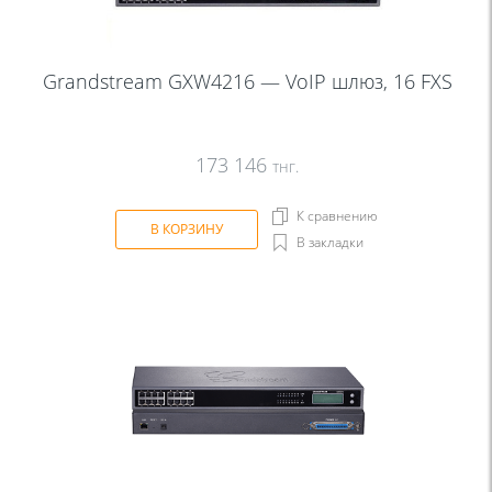
Grandstream GXW4216 — VoIP шлюз, 16 FXS
173 146
тнг.
К сравнению
В КОРЗИНУ
В закладки