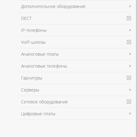
персональных данных
и
Политикой конфиденциальности
Дополнительное оборудование
DECT
Я даю согласие на обработку моих персональных данных для
IP-телефоны
связи в соответствии с
Политикой в отношении обработки
персональных данных
и
Политикой конфиденциальности
VoIP-шлюзы
Аналоговые платы
Аналоговые телефоны
Гарнитуры
Серверы
Сетевое оборудование
Цифровые платы