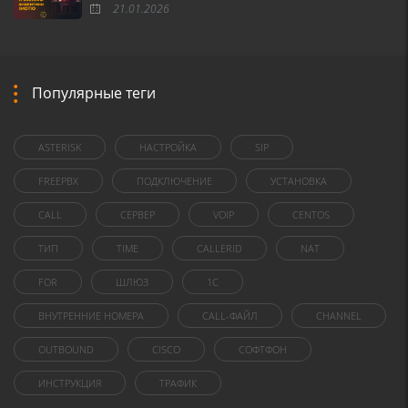
21.01.2026
Популярные теги
ASTERISK
НАСТРОЙКА
SIP
FREEPBX
ПОДКЛЮЧЕНИЕ
УСТАНОВКА
CALL
СЕРВЕР
VOIP
CENTOS
ТИП
TIME
CALLERID
NAT
FOR
ШЛЮЗ
1C
ВНУТРЕННИЕ НОМЕРА
CALL-ФАЙЛ
CHANNEL
OUTBOUND
CISCO
СОФТФОН
ИНСТРУКЦИЯ
ТРАФИК