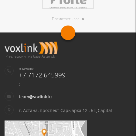
Посмотреть все
IP-телефония на базе Asterisk
В Астана:
+7 7172 645999
:
team@voxlink.kz
г. Астана, проспект Сарыарка 12 , БЦ Capital