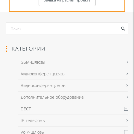
Заявка на расчет проекта
КАТЕГОРИИ
GSM-шлюзы
Аудиоконференцсвязь
Я даю согласие на обработку моих персональных данных для
Видеоконференцсвязь
связи в соответствии с
Политикой в отношении обработки
персональных данных
и
Политикой конфиденциальности
Дополнительное оборудование
DECT
Я даю согласие на обработку моих персональных данных для
IP-телефоны
связи в соответствии с
Политикой в отношении обработки
персональных данных
и
Политикой конфиденциальности
VoIP-шлюзы