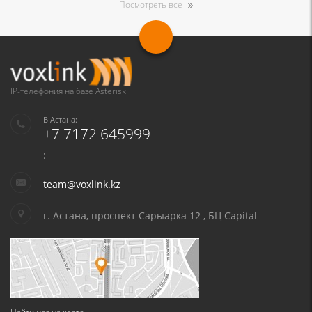
Посмотреть все
IP-телефония на базе Asterisk
В Астана:
+7 7172 645999
:
team@voxlink.kz
г. Астана, проспект Сарыарка 12 , БЦ Capital