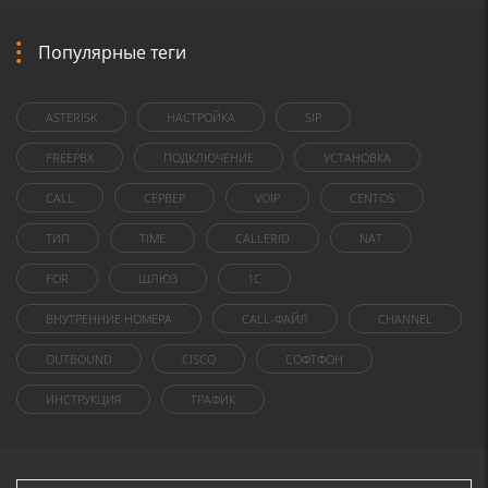
Популярные теги
ASTERISK
НАСТРОЙКА
SIP
FREEPBX
ПОДКЛЮЧЕНИЕ
УСТАНОВКА
CALL
СЕРВЕР
VOIP
CENTOS
ТИП
TIME
CALLERID
NAT
FOR
ШЛЮЗ
1C
ВНУТРЕННИЕ НОМЕРА
CALL-ФАЙЛ
CHANNEL
OUTBOUND
CISCO
СОФТФОН
ИНСТРУКЦИЯ
ТРАФИК