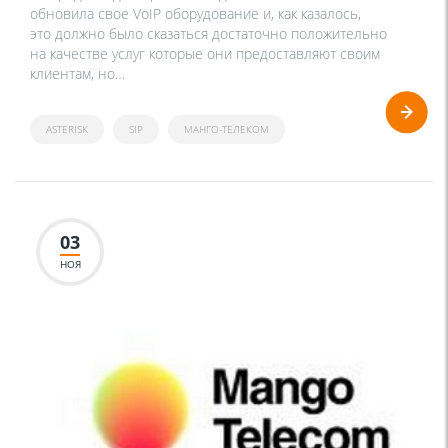
обновила свое VoIP оборудование и, как казалось,
это должно было сказаться достаточно положительно
на качестве услуг которые они предоставляют своим
клиентам, но…
ASTERISK
SIP
МАНГО-ТЕЛЕКОМ
03
НОЯ