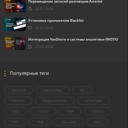
Перемещение записей разговоров Asterisk
22.01.2026
Установка приложения Blacklist
21.01.2026
Интеграция VoxDistro и системы аналитики IMOTIO
21.01.2026
Популярные теги
ASTERISK
НАСТРОЙКА
SIP
FREEPBX
ПОДКЛЮЧЕНИЕ
УСТАНОВКА
CALL
СЕРВЕР
VOIP
CENTOS
ТИП
TIME
CALLERID
NAT