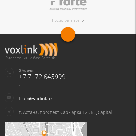
Посмотреть все
IP-телефония на базе Asterisk
В Астана:
+7 7172 645999
:
team@voxlink.kz
г. Астана, проспект Сарыарка 12 , БЦ Capital