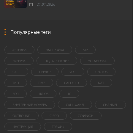
21.01.2026
Популярные теги
ASTERISK
НАСТРОЙКА
SIP
FREEPBX
ПОДКЛЮЧЕНИЕ
УСТАНОВКА
CALL
СЕРВЕР
VOIP
CENTOS
ТИП
TIME
CALLERID
NAT
FOR
ШЛЮЗ
1C
ВНУТРЕННИЕ НОМЕРА
CALL-ФАЙЛ
CHANNEL
OUTBOUND
CISCO
СОФТФОН
ИНСТРУКЦИЯ
ТРАФИК