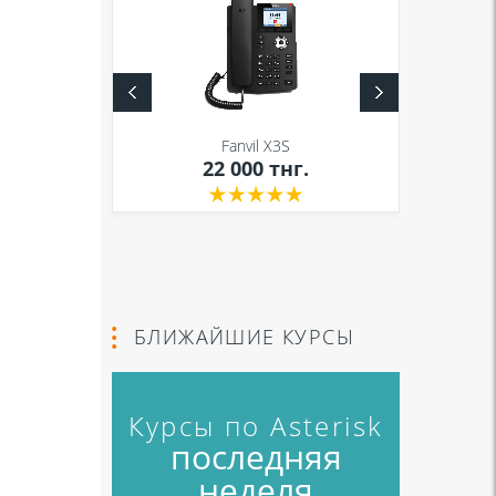
S
Fanvil X3S
нг.
22 000
тнг.
БЛИЖАЙШИЕ КУРСЫ
Курсы по Asterisk
последняя
неделя