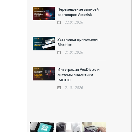
Перемещение записей
разговоров Asterisk
22.01.2026
Установка приложения
Blacklist
21.01.2026
Интеграция VoxDistro и
системы аналитики
IMOTIO
21.01.2026