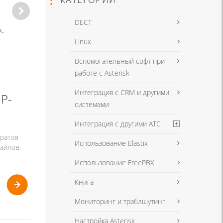
DECT
P-
Софтфон
Linux
Вспомогательный софт при
работе с Asterisk
Интеграция с CRM и другими
IP-
системами
Интеграция с другими АТС
аратов
Использование Elastix
айлов.
Использование FreePBX
Книга
Мониторинг и траблшутинг
Настройка Asterisk