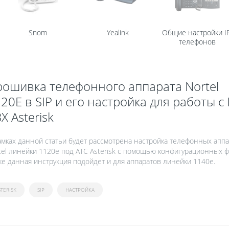
Snom
Yealink
Общие настройки I
телефонов
ошивка телефонного аппарата Nortel
20E в SIP и его настройка для работы с 
X Asterisk
амках данной статьи будет рассмотрена настройка телефонных апп
tel линейки 1120e под АТС Asterisk с помощью конфигурационных ф
же данная инструкция подойдет и для аппаратов линейки 1140е.
STERISK
SIP
НАСТРОЙКА