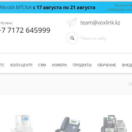
Количест
Mikrotik MTCNA
с 17 августа по 21 августа
свободных ме
team@voxlink.kz
 Астана:
+7 7172 645999
АТС
КОЛЛ-ЦЕНТР
CRM
НОМЕРА
ПРОДУКТЫ
ОБУЧЕНИЕ
ВНЕД
Г