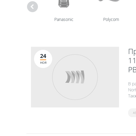
Nortel
Panasonic
Polycom
Пр
24
11
НОЯ
PB
В р
Nor
Так
A