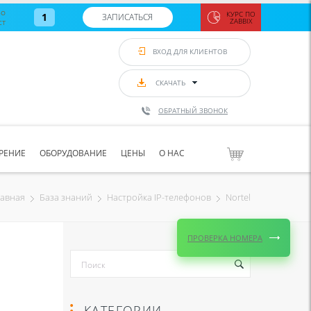
во
КУРС ПО
1
ЗАПИСАТЬСЯ
ст
ZABBIX
Zabbix:
монитор
ВХОД ДЛЯ КЛИЕНТОВ
Asterisk и
VoIP
с 7
сентябр
СКАЧАТЬ
по 11
сентябр
ОБРАТНЫЙ ЗВОНОК
Количество
свободных
мест
8
РЕНИЕ
ОБОРУДОВАНИЕ
ЦЕНЫ
О НАС
ЗАПИСАТЬС
Nortel
лавная
База знаний
Настройка IP-телефонов
ПРОВЕРКА НОМЕРА
КАТЕГОРИИ