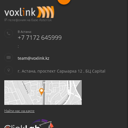
IP-телефония на базе Asterisk
В Астана:
+7 7172 645999
:
team@voxlink.kz
г. Астана, проспект Сарыарка 12 , БЦ Capital
Найти нас на карте