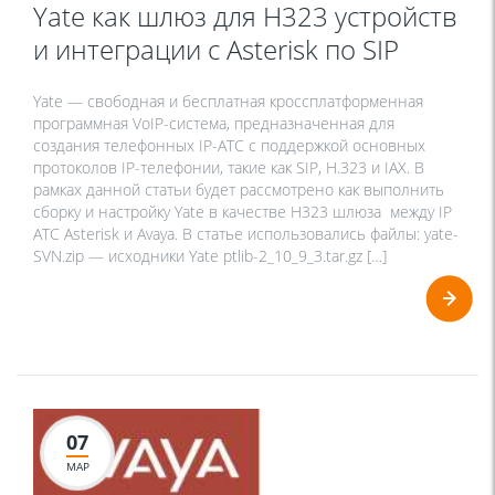
Yate как шлюз для H323 устройств
и интеграции с Asterisk по SIP
Yate — свободная и бесплатная кроссплатформенная
программная VoIP-система, предназначенная для
создания телефонных IP-АТС с поддержкой основных
протоколов IP-телефонии, такие как SIP, H.323 и IAX. В
рамках данной статьи будет рассмотрено как выполнить
сборку и настройку Yate в качестве H323 шлюза между IP
АТС Asterisk и Avaya. В статье использовались файлы: yate-
SVN.zip — исходники Yate ptlib-2_10_9_3.tar.gz […]
07
МАР