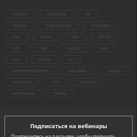
ASTERISK
НАСТРОЙКА
SIP
FREEPBX
ПОДКЛЮЧЕНИЕ
УСТАНОВКА
CALL
СЕРВЕР
VOIP
CENTOS
ТИП
TIME
CALLERID
NAT
FOR
ШЛЮЗ
1C
ВНУТРЕННИЕ НОМЕРА
CALL-ФАЙЛ
CHANNEL
OUTBOUND
CISCO
СОФТФОН
ИНСТРУКЦИЯ
ТРАФИК
Подписаться на вебинары
Подпишитесь на рассылку, чтобы получать