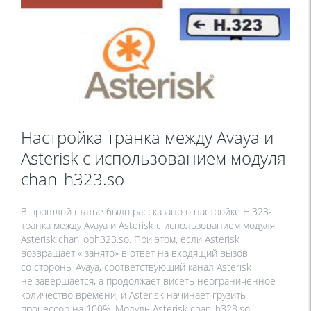
Настройка транка между Avaya и
Asterisk с использованием модуля
chan_h323.so
В прошлой статье было рассказано о настройке H.323-
транка между Avaya и Asterisk с использованием модуля
Asterisk chan_ooh323.so. При этом, если Asterisk
возвращает « занято» в ответ на входящий вызов
со стороны Avaya, соответствующий канал Asterisk
не завершается, а продолжает висеть неограниченное
количество времени, и Asterisk начинает грузить
процессор на 100%. Модуль Asterisk chan_h323.so