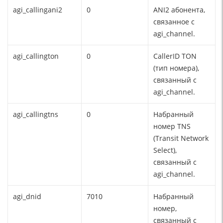
agi_callingani2
0
ANI2 абонента,
связанное с
agi_channel.
agi_callington
0
CallerID TON
(тип номера),
связанный с
agi_channel.
agi_callingtns
0
Набранный
номер TNS
(Transit Network
Select),
связанный с
agi_channel.
agi_dnid
7010
Набранный
номер,
связанный с