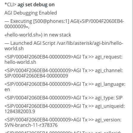
*CLI>
agi set debug on
AGI Debugging Enabled
— Executing [500@phones:1] AGI(«SIP/0004F2060EB4-
00000009»,
«hello-world.sh») in new stack
— Launched AGI Script /var/lib/asterisk/agi-bin/hello-
world.sh
<SIP/0004F2060EB4-00000009>AGI Tx >> agi_request:
hello-world.sh
<SIP/0004F2060EB4-00000009>AGI Tx >> agi_channel:
SIP/0004F2060EB4-00000009
<SIP/0004F2060EB4-00000009>AGI Tx >> agi_language:
en
<SIP/0004F2060EB4-00000009>AGI Tx >> agi_type: SIP
<SIP/0004F2060EB4-00000009>AGI Tx >> agi_uniqueid:
1284382003.9
<SIP/0004F2060EB4-00000009>AGI Tx >> agi_version:
SVN-branch-11-r378376