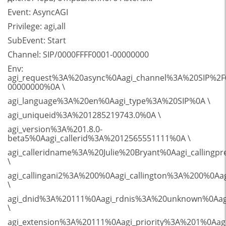
Event: AsyncAGI
Privilege: agi,all
SubEvent: Start
Channel: SIP/0000FFFF0001-00000000
Env:
agi_request%3A%20async%0Aagi_channel%3A%20SIP%2F
00000000%0A \
agi_language%3A%20en%0Aagi_type%3A%20SIP%0A \
agi_uniqueid%3A%201285219743.0%0A \
agi_version%3A%201.8.0-
beta5%0Aagi_callerid%3A%2012565551111%0A \
agi_calleridname%3A%20Julie%20Bryant%0Aagi_calling
\
agi_callingani2%3A%200%0Aagi_callington%3A%200%0Aa
\
agi_dnid%3A%20111%0Aagi_rdnis%3A%20unknown%0Aag
\
agi_extension%3A%20111%0Aagi_priority%3A%201%0Aa