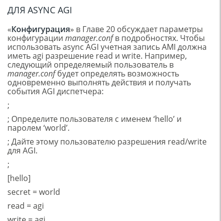
ДЛЯ ASYNC AGI
«
Конфигурация
» в Главе 20 обсуждает параметры
конфигурации
manager.conf
в подробностях. Чтобы
использовать async AGI учетная запись AMI должна
иметь agi разрешение read и write. Например,
следующий определяемый пользователь в
manager.conf
будет определять возможность
одновременно выполнять действия и получать
события AGI диспетчера:
;
; Определите пользователя с именем ‘hello’ и
паролем ‘world’.
; Дайте этому пользователю разрешения read/write
для AGI.
;
[hello]
secret = world
read = agi
write = agi