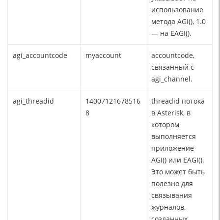
использование
метода AGI(), 1.0
— на EAGI().
agi_accountcode
myaccount
accountcode,
связанный с
agi_channel.
agi_threadid
14007121678516
threadid потока
8
в Asterisk, в
котором
выполняется
приложение
AGI() или EAGI().
Это может быть
полезно для
связывания
журналов,
созданных