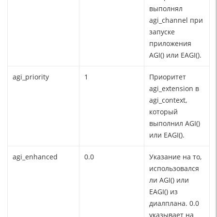
выполнял
agi_channel при
запуске
приложения
AGI() или EAGI().
agi_priority
1
Приоритет
agi_extension в
agi_context,
который
выполнил AGI()
или EAGI().
agi_enhanced
0.0
Указание на то,
использовался
ли AGI() или
EAGI() из
диалплана. 0.0
указывает на