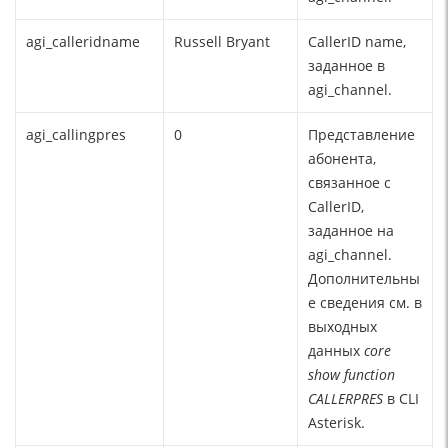
agi_calleridname
Russell Bryant
CallerID name,
заданное в
agi_channel.
agi_callingpres
0
Представление
абонента,
связанное с
CallerID,
заданное на
agi_channel.
Дополнительны
е сведения см. в
выходных
данных
co
re
show
function
CALLERPRES
в CLI
Asterisk.