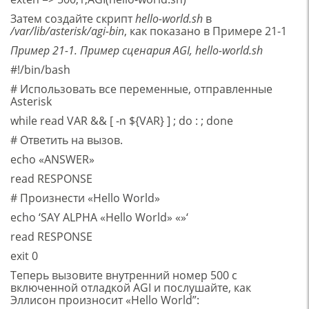
Затем создайте скрипт
hello-world.sh
в
/var/lib/asterisk/agi-bin
, как показано в Примере 21-1
Пример 21-1. Пример сценария AGI, hello-world.sh
#!/bin/bash
# Использовать все переменные, отправленные
Asterisk
while read VAR && [ -n ${VAR} ] ; do : ; done
# Ответить на вызов.
echo «ANSWER»
read RESPONSE
# Произнести «Hello World»
echo ‘SAY ALPHA «Hello World» «»‘
read RESPONSE
exit 0
Теперь вызовите внутренний номер 500 с
включенной отладкой AGI и послушайте, как
Эллисон произносит «Hello World”: