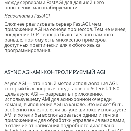
между серверами FastAGI для дальнейшего
повышения масштабируемости.
Недостатки FastAGI.
Сложнее реализовать сервер FastAGI, чем
приложение AGI на основе процессов. Тем не менее,
внедрение TCP-сервера было сделано намного
раньше, поэтому есть множество примеров,
доступных практически для любого языка
программирования.
ASYNC AGI-AMI-КОНТРОЛИРУЕМЫЙ AGI
Async AGI — это новый метод использования AGI,
который был впервые представлен в Asterisk 1.6.0.
Цель async AGI — разрешить приложению,
используещему AMI для асинхронной очереди
команд, выполнение AGI на канале. Это может быть
особенно полезно, если вы уже широко используете
AMI и хотели бы воспользоваться одним и тем же
приложением для обработки управления вызовами,
в отличие от написания подробного диалплана
Asterisk или разработки отдельного сервера FastAGI.