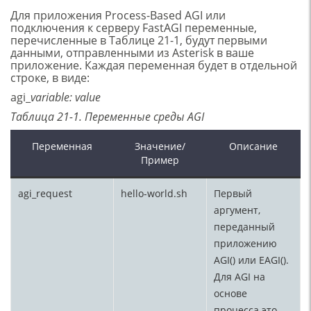
Для приложения Process-Based AGI или
подключения к серверу FastAGI переменные,
перечисленные в Таблице 21-1, будут первыми
данными, отправленными из Asterisk в ваше
приложение. Каждая переменная будет в отдельной
строке, в виде:
agi_
variable: value
Таблица 21-1. Переменные среды AGI
Переменная
Значение/
Описание
Пример
agi_request
hello-world.sh
Первый
аргумент,
переданный
приложению
AGI() или EAGI().
Для AGI на
основе
процесса это