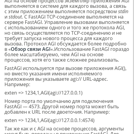
AGI на основе процессов экземпляр приложения AGI
выполняется в системе для каждого вызова, а связь
с этим приложением выполняется посредством
stdin
и
stdout
. С FastAGI TCP-соединение выполняется на
сервере FastAGI. Управление вызовами выполняется
с использованием одного и того же протокола AGI,
но связь осуществляется по TCP-соединению и не
требует запуска нового процесса для каждого
вызова. Протокол AGI обсуждается более подробно
в «
Обзор связи AGI
«.Использование FastAGI гораздо
более масштабируемо, чем AGI на основе
процессов, хотя его также сложнее реализовать.
FastAGI используется при вызове приложения AGI(),
но вместо указания имени исполняемого
приложения вы указываете agi:// URL-адрес.
Например:
exten => 1234,1,AGI(agi://127.0.0.1)
Номер порта по умолчанию для подключения
FastAGI — 4573. Другой номер порта может быть
добавлен к URL после двоеточия. Например:
exten => 1234,1,AGI(agi://127.0.0.1:4574)
Так же как и с AGI на основе процессов, аргументы
могут быть переданы в приложение FastAGI. Для