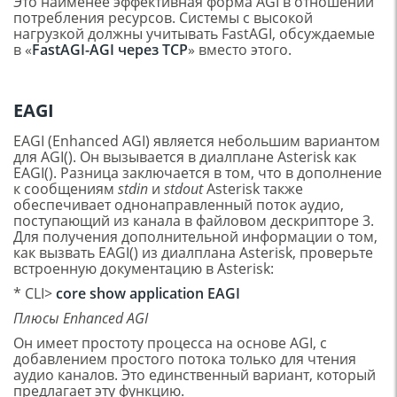
Это наименее эффективная форма AGI в отношении
потребления ресурсов. Системы с высокой
нагрузкой должны учитывать FastAGI, обсуждаемые
в «
FastAGI-AGI через TCP
» вместо этого.
EAGI
EAGI (Enhanced AGI) является небольшим вариантом
для AGI(). Он вызывается в диалплане Asterisk как
EAGI(). Разница заключается в том, что в дополнение
к сообщениям
stdin
и
stdout
Asterisk также
обеспечивает однонаправленный поток аудио,
поступающий из канала в файловом дескрипторе 3.
Для получения дополнительной информации о том,
как вызвать EAGI() из диалплана Asterisk, проверьте
встроенную документацию в Asterisk:
* CLI>
core show
application
EAGI
Плюсы Enhanced AGI
Он имеет простоту процесса на основе AGI, с
добавлением простого потока только для чтения
аудио каналов. Это единственный вариант, который
предлагает эту функцию.