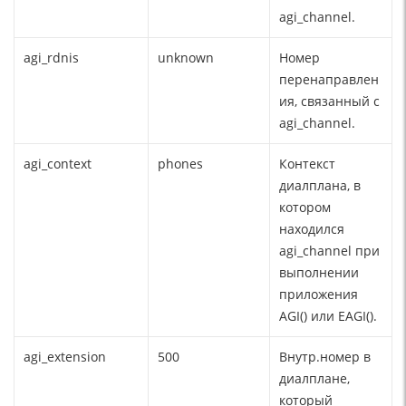
agi_channel.
agi_rdnis
unknown
Номер
перенаправлен
ия, связанный с
agi_channel.
agi_context
phones
Контекст
диалплана, в
котором
находился
agi_channel при
выполнении
приложения
AGI() или EAGI().
agi_extension
500
Внутр.номер в
диалплане,
который