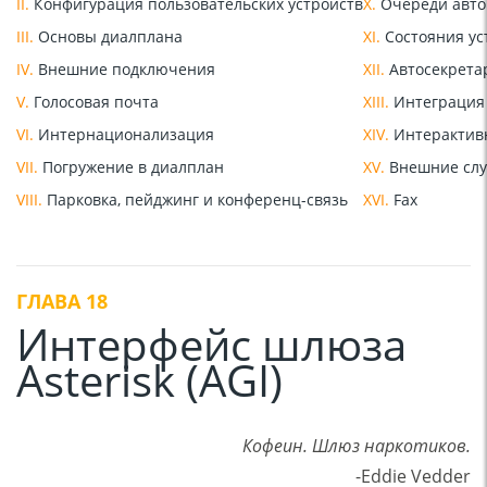
II.
Конфигурация пользовательских устройств
X.
Очереди авто
III.
Основы диалплана
XI.
Состояния ус
IV.
Внешние подключения
XII.
Автосекрета
V.
Голосовая почта
XIII.
Интеграция
VI.
Интернационализация
XIV.
Интерактивн
VII.
Погружение в диалплан
XV.
Внешние сл
VIII.
Парковка, пейджинг и конференц-связь
XVI.
Fax
ГЛАВА 18
Интерфейс шлюза
Asterisk (AGI)
Кофеин. Шлюз наркотиков.
-Eddie Vedder