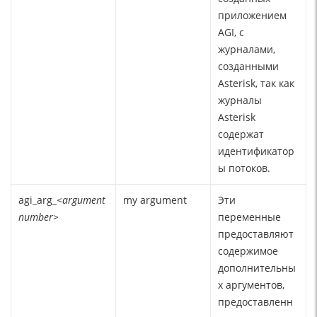
приложением
AGI, с
журналами,
созданными
Asterisk, так как
журналы
Asterisk
содержат
идентификатор
ы потоков.
agi_arg_
<argument
my argument
Эти
number>
переменные
предоставляют
содержимое
дополнительны
х аргументов,
предоставленн