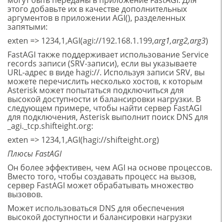
этого добавьте их в качестве дополнительных
аргументов в приложении AGI(), разделенных
запятыми:
exten => 1234,1,AGI(agi://192.168.1.199,
arg1,arg2,arg3
)
FastAGI также поддерживает использование Service
records записи (SRV-записи), если вы указываете
URL-адрес в виде hagi://. Используя записи SRV, вы
можете перечислить несколько хостов, к которым
Asterisk может попытаться подключиться для
высокой доступности и балансировки нагрузки. В
следующем примере, чтобы найти сервер FastAGI
для подключения, Asterisk выполнит поиск DNS для
_agi._tcp.shifteight.org:
exten => 1234,1,AGI(hagi://shifteight.org)
Плюсы FastAGI
Он более эффективен, чем AGI на основе процессов.
Вместо того, чтобы создавать процесс на вызов,
сервер FastAGI может обрабатывать множество
вызовов.
Может использоваться DNS для обеспечения
высокой доступности и балансировки нагрузки