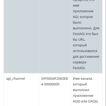
имя
приложения
AGI, которое
было
выполнено. Для
FastAGI это был
бы URL,
который
использовался
для достижения
сервера
FastAGI.
agi_channel
SIP/0004F2060EB
Имя канала,
4-00000009
который
выполнил
приложение
AGI() или EAGI().