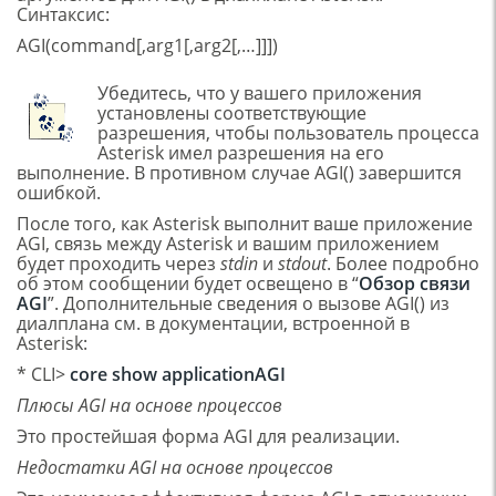
Синтаксис:
AGI(command[,arg1[,arg2[,…]]])
Убедитесь, что у вашего приложения
установлены соответствующие
разрешения, чтобы пользователь процесса
Asterisk имел разрешения на его
выполнение. В противном случае AGI() завершится
ошибкой.
После того, как Asterisk выполнит ваше приложение
AGI, связь между Asterisk и вашим приложением
будет проходить через
stdin
и
stdout
. Более подробно
об этом сообщении будет освещено в “
Обзор связи
AGI
”. Дополнительные сведения о вызове AGI() из
диалплана см. в документации, встроенной в
Asterisk:
* CLI>
core show
application
AGI
Плюсы AGI на основе процессов
Это простейшая форма AGI для реализации.
Недостатки AGI на основе процессов