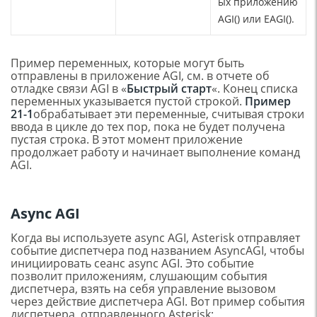
ых приложению
AGI() или EAGI().
Пример переменных, которые могут быть
отправлены в приложение AGI, см. в отчете об
отладке связи AGI в «
Быстрый старт
«. Конец списка
переменных указывается пустой строкой.
Пример
21-1
обрабатывает эти переменные, считывая строки
ввода в цикле до тех пор, пока не будет получена
пустая строка. В этот момент приложение
продолжает работу и начинает выполнение команд
AGI.
Async AGI
Когда вы используете async AGI, Asterisk отправляет
событие диспетчера под названием AsyncAGI, чтобы
инициировать сеанс async AGI. Это событие
позволит приложениям, слушающим события
диспетчера, взять на себя управление вызовом
через действие диспетчера AGI. Вот пример события
диспетчера, отправленного Asterisk: