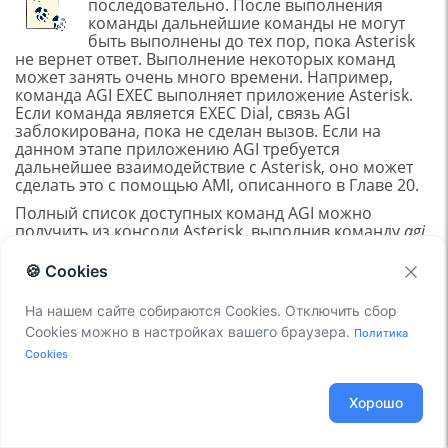
последовательно. После выполнения
команды дальнейшие команды не могут
быть выполнены до тех пор, пока Asterisk
не вернет ответ. Выполнение некоторых команд
может занять очень много времени. Например,
команда AGI EXEC выполняет приложение Asterisk.
Если команда является EXEC Dial, связь AGI
заблокирована, пока не сделан вызов. Если на
данном этапе приложению AGI требуется
дальнейшее взаимодействие с Asterisk, оно может
сделать это с помощью AMI, описанного в Главе 20.
Полный список доступных команд AGI можно
получить из консоли Asterisk, выполнив команду
agi
show
commands
. Эти команды описаны в Таблице 21-
2. Чтобы получить более подробную информацию о
🍪 Cookies
конкретной команде AGI, включая синтаксическую
информацию для любых аргументов, ожидаемых
На нашем сайте собираются Cookies. Отключить сбор
командой, используйте команду
agi show
commands
Cookies можно в настройках вашего браузера.
Политика
topic
<
COMMAND
>
. Например, чтобы увидеть
встроенную документацию для команды AGI
Cookies
ANSWER, вы должны использовать команду
agi
show
commands topic ANSWER
.
Хорошо
Таблица 21-2. Команды AGI