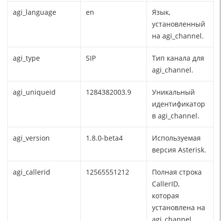
agi_language
en
Язык,
установленный
на agi_channel.
agi_type
SIP
Тип канала для
agi_channel.
agi_uniqueid
1284382003.9
Уникальный
идентификатор
в agi_channel.
agi_version
1.8.0-beta4
Используемая
версия Asterisk.
agi_callerid
12565551212
Полная строка
CallerID,
которая
установлена на
agi_channel.